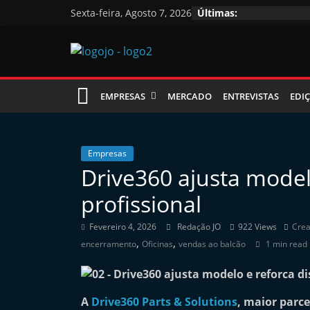
Skip
Sexta-feira, Agosto 7, 2026
Últimas:
to
content
Jornal
EMPRESAS
MERCADO
ENTREVISTAS
EDIÇ
das
Oficinas
Empresas
Drive360 ajusta modelo
J
profissional
o
r
Fevereiro 4, 2026
Redação JO
922 Views
Crea
,
,
n
encerramento
Oficinas
vendas ao balcão
1 min read
a
l
A
Drive360 Parts & Solutions
, maior parc
i