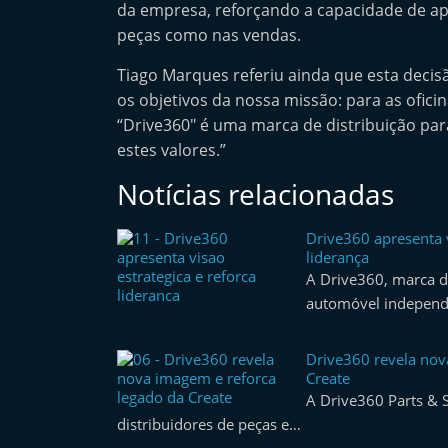
da empresa, reforçando a capacidade de apoi
e
peças como nas vendas.
r
m
Tiago Marques referiu ainda que esta deci
os objetivos da nossa missão: para as oficina
a
“Drive360″ é uma marca de distribuição par
r
estes valores.”
k
Notícias relacionadas
e
t
Drive360 apresenta v
A
liderança
u
A Drive360, marca de
t
automóvel independ
o
m
Drive360 revela nov
Create
ó
A Drive360 Parts & S
v
distribuidores de peças e…
e