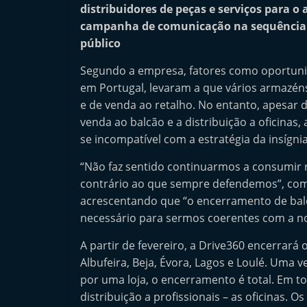
distribuidores de peças e serviços para 
n
campanha de comunicação na sequência 
d
público
e
p
Segundo a empresa, fatores como oportuni
em Portugal, levaram a que vários armazéns
e
e de venda ao retalho. No entanto, apesar d
n
venda ao balcão e a distribuição a oficina
d
se incompatível com a estratégia da insígnia
e
n
“Não faz sentido continuarmos a consumir
contrário ao que sempre defendemos”, com
t
acrescentando que “o encerramento de balc
e
necessário para sermos coerentes com a no
d
o
A partir de fevereiro, a Drive360 encerrará
A
Albufeira, Beja, Évora, Lagos e Loulé. Uma 
por uma loja, o encerramento é total. Em 
f
distribuição a profissionais – as oficinas. 
t