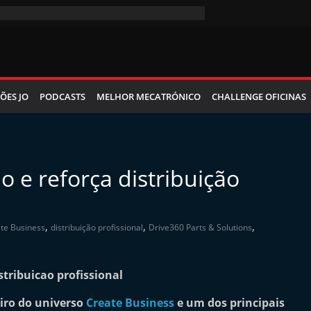
ÕES JO
PODCASTS
MELHOR MECATRÓNICO
CHALLENGE OFICINAS
 e reforça distribuição
,
,
,
te Business
distribuição profissional
Drive360 Parts & Solutions
eiro do universo
Create Business
e um dos principais