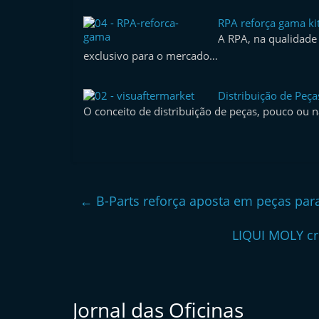
l
RPA reforça gama kit
e
A RPA, na qualidade 
m
exclusivo para o mercado…
P
o
Distribuição de Peça
O conceito de distribuição de peças, pouco ou 
r
t
u
g
a
←
B-Parts reforça aposta em peças para 
l
LIQUI MOLY cr
Jornal das Oficinas