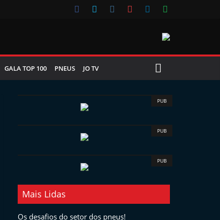
GALA TOP 100
PNEUS
JO TV
PUB
PUB
PUB
Mais Lidas
Os desafios do setor dos pneus!