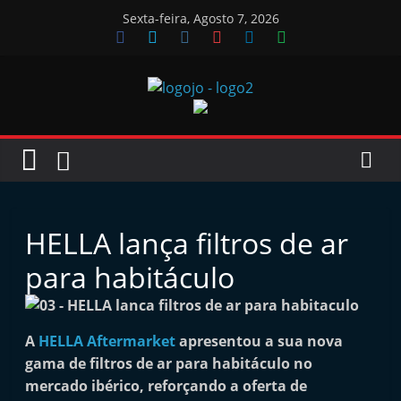
Skip
Sexta-feira, Agosto 7, 2026
to
content
Jornal
das
Oficinas
HELLA lança filtros de ar
J
para habitáculo
o
r
n
A
HELLA Aftermarket
apresentou a sua nova
gama de filtros de ar para habitáculo no
a
mercado ibérico, reforçando a oferta de
l