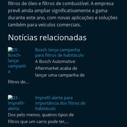
filtros de óleo e filtros de combustível. A empresa
e
prevê ainda ampliar significativamente a gama
l
durante este ano, com novas aplicações e soluções
e
também para veículos comerciais.
m
Notícias relacionadas
P
o
Bosch lança campanha
r
para filtros de habitáculo
t
A Bosch Automotive
u
Aftermarket acaba de
lançar uma campanha de
g
filtros de…
a
l
Imprefil alerta para
importância dos filtros de
habitáculo
Dos pelo menos, quatros tipos de
filtros que um carro pode ter,…