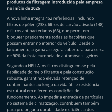
produtos de filtragem introduzida pela empresa
i
no início de 2026
n
d
A nova linha integra 452 referências, incluindo
filtros de pólen (238), filtros de carvão ativado (148)
e
e filtros antibacterianos (66), que permitem
p
bloquear praticamente todas as bactérias que
e
possam entrar no interior do veículo. Desde o
n
lançamento, a gama assegura cobertura para cerca
d
de 90% da frota europeia de automóveis ligeiros.
e
Segundo a HELLA, os filtros distinguem-se pela
n
fiabilidade do meio filtrante e pela construção
t
robusta, garantindo elevada retenção de
e
contaminantes ao longo da vida útil e resistência
d
estrutural em diferentes condições de
o
funcionamento. Ao impedir a entrada de partículas
A
no sistema de climatização, contribuem também
f
para prolongar a durabilidade e eficiência dos