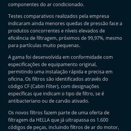
componentes do ar condicionado.
t
e
Testes comparativos realizados pela empresa
r
indicaram ainda menores quedas de pressão face a
m
produtos concorrentes e níveis elevados de
a
eficiência de filtragem, próximos de 99,97%, mesmo
para partículas muito pequenas.
r
k
A gama foi desenvolvida em conformidade com
e
especificações de equipamento original,
t
permitindo uma instalação rápida e precisa em
A
oficina. Os filtros são identificados através do
código CF (Cabin Filter), com designações
u
específicas que indicam o tipo de filtro, se é
t
antibacteriano ou de carvão ativado.
o
m
Os novos filtros fazem parte de uma oferta de
ó
filtragem da HELLA que já ultrapassa os 1.600
códigos de peças, incluindo filtros de ar do motor,
v