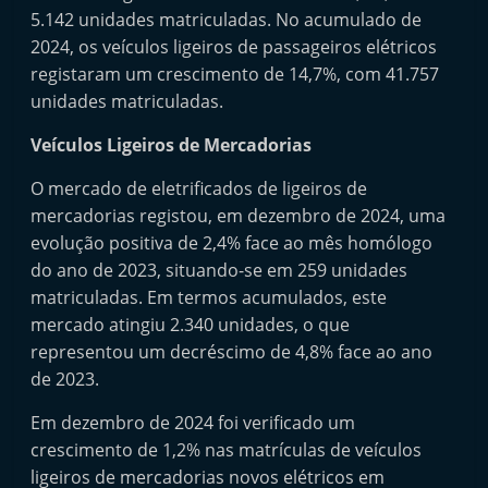
t
5.142 unidades matriculadas. No acumulado de
2024, os veículos ligeiros de passageiros elétricos
e
registaram um crescimento de 14,7%, com 41.757
r
unidades matriculadas.
m
a
Veículos Ligeiros de Mercadorias
r
O mercado de eletrificados de ligeiros de
k
mercadorias registou, em dezembro de 2024, uma
e
evolução positiva de 2,4% face ao mês homólogo
t
do ano de 2023, situando-se em 259 unidades
A
matriculadas. Em termos acumulados, este
u
mercado atingiu 2.340 unidades, o que
representou um decréscimo de 4,8% face ao ano
t
de 2023.
o
m
Em dezembro de 2024 foi verificado um
ó
crescimento de 1,2% nas matrículas de veículos
v
ligeiros de mercadorias novos elétricos em