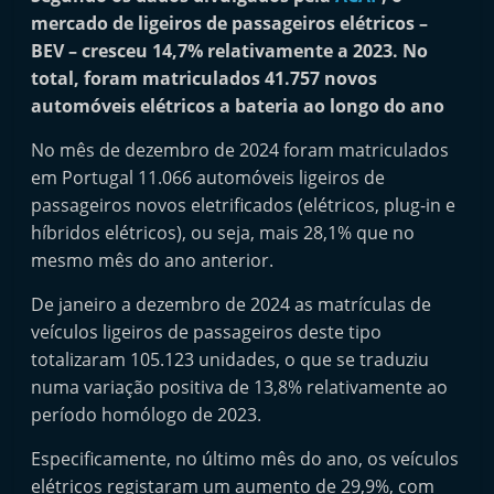
i
mercado de ligeiros de passageiros elétricos –
n
BEV – cresceu 14,7% relativamente a 2023. No
total, foram matriculados 41.757 novos
d
automóveis elétricos a bateria ao longo do ano
e
p
No mês de dezembro de 2024 foram matriculados
e
em Portugal 11.066 automóveis ligeiros de
n
passageiros novos eletrificados (elétricos, plug-in e
híbridos elétricos), ou seja, mais 28,1% que no
d
mesmo mês do ano anterior.
e
n
De janeiro a dezembro de 2024 as matrículas de
t
veículos ligeiros de passageiros deste tipo
e
totalizaram 105.123 unidades, o que se traduziu
numa variação positiva de 13,8% relativamente ao
d
período homólogo de 2023.
o
A
Especificamente, no último mês do ano, os veículos
f
elétricos registaram um aumento de 29,9%, com