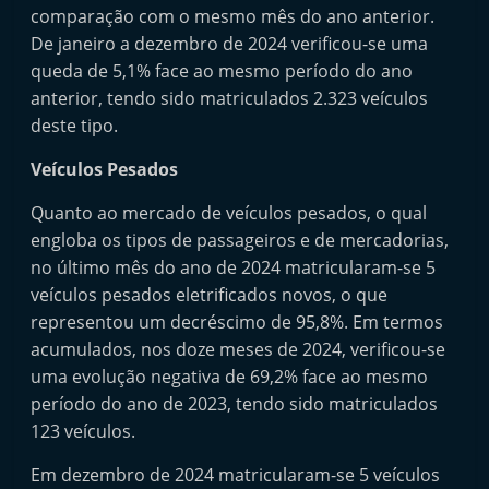
comparação com o mesmo mês do ano anterior.
e
De janeiro a dezembro de 2024 verificou-se uma
l
queda de 5,1% face ao mesmo período do ano
e
anterior, tendo sido matriculados 2.323 veículos
m
deste tipo.
P
Veículos Pesados
o
r
Quanto ao mercado de veículos pesados, o qual
t
engloba os tipos de passageiros e de mercadorias,
u
no último mês do ano de 2024 matricularam-se 5
g
veículos pesados eletrificados novos, o que
representou um decréscimo de 95,8%. Em termos
a
acumulados, nos doze meses de 2024, verificou-se
l
uma evolução negativa de 69,2% face ao mesmo
período do ano de 2023, tendo sido matriculados
123 veículos.
Em dezembro de 2024 matricularam-se 5 veículos