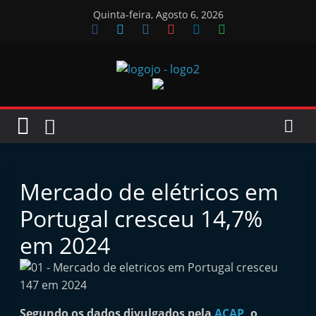
Skip
Quinta-feira, Agosto 6, 2026
to
content
Jornal
das
Oficinas
Mercado de elétricos em
J
Portugal cresceu 14,7%
o
em 2024
r
n
a
l
Segundo os dados divulgados pela
ACAP
, o