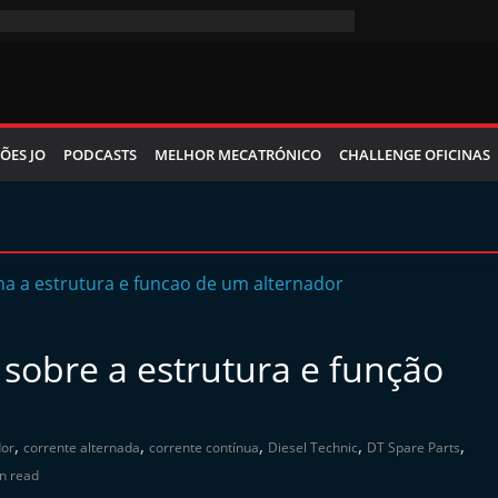
ÕES JO
PODCASTS
MELHOR MECATRÓNICO
CHALLENGE OFICINAS
 sobre a estrutura e função
,
,
,
,
,
dor
corrente alternada
corrente contínua
Diesel Technic
DT Spare Parts
n read