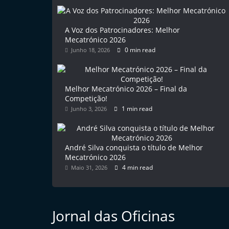
l
e
A Voz dos Patrocinadores: Melhor
m
Mecatrónico 2026
0 min read
Junho 18, 2026
P
o
r
Melhor Mecatrónico 2026 – Final da
t
Competição!
u
1 min read
Junho 3, 2026
g
a
André Silva conquista o título de Melhor
l
Mecatrónico 2026
4 min read
Maio 31, 2026
Jornal das Oficinas