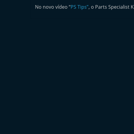
n
No novo vídeo “
PS Tips”
, o Parts Specialist 
d
e
p
e
n
d
e
n
t
e
d
o
A
f
t