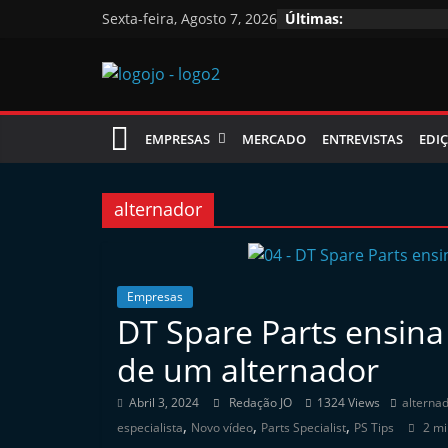
Skip
Sexta-feira, Agosto 7, 2026
Últimas:
to
content
Jornal
EMPRESAS
MERCADO
ENTREVISTAS
EDIÇ
das
Oficinas
alternador
J
o
Empresas
DT Spare Parts ensina
r
n
de um alternador
a
Abril 3, 2024
Redação JO
1324 Views
alterna
l
,
,
,
especialista
Novo vídeo
Parts Specialist
PS Tips
2 mi
i