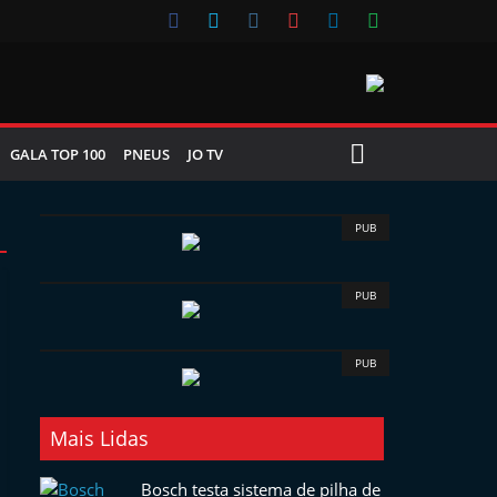
GALA TOP 100
PNEUS
JO TV
PUB
PUB
PUB
Mais Lidas
Bosch testa sistema de pilha de