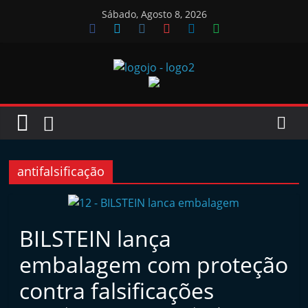
Skip
Sábado, Agosto 8, 2026
to
content
Jornal
das
Oficinas
antifalsificação
J
o
BILSTEIN lança
r
embalagem com proteção
n
a
contra falsificações
l