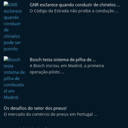
t
GNR esclarece quando conduzir de chinelos ...
O Código da Estrada não proíbe a condução ...
e
r
m
a
r
k
Bosch testa sistema de pilha de ...
e
A Bosch iniciou, em Madrid, a primeira
t
operação-piloto ...
A
u
t
o
Os desafios do setor dos pneus!
m
O mercado do comércio de pneus em Portugal ...
ó
v