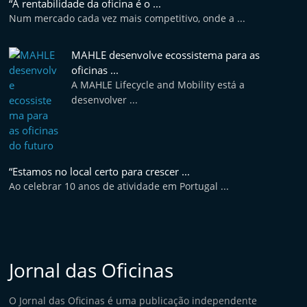
“A rentabilidade da oficina é o ...
e
Num mercado cada vez mais competitivo, onde a ...
l
e
MAHLE desenvolve ecossistema para as
m
oficinas ...
A MAHLE Lifecycle and Mobility está a
P
desenvolver ...
o
r
t
u
“Estamos no local certo para crescer ...
g
Ao celebrar 10 anos de atividade em Portugal ...
a
l
Jornal das Oficinas
O Jornal das Oficinas é uma publicação independente