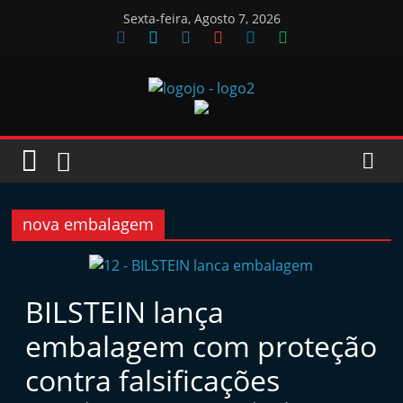
Skip
Sexta-feira, Agosto 7, 2026
to
content
Jornal
das
Oficinas
nova embalagem
J
o
BILSTEIN lança
r
embalagem com proteção
n
a
contra falsificações
l