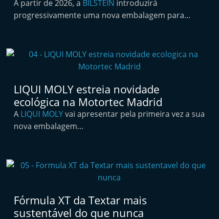
A partir de 2026, a
BILSTEIN
introduzirá
i
progressivamente uma nova embalagem para…
n
d
e
p
e
LIQUI MOLY estreia novidade
n
ecológica na Motortec Madrid
d
A
LIQUI MOLY
vai apresentar pela primeira vez a sua
e
nova embalagem…
n
t
e
d
o
Fórmula XT da Textar mais
A
sustentável do que nunca
f