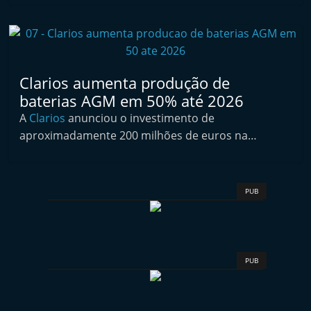
i
n
d
e
Clarios aumenta produção de
p
baterias AGM em 50% até 2026
e
A
Clarios
anunciou o investimento de
n
aproximadamente 200 milhões de euros na…
d
e
n
PUB
t
e
d
o
PUB
A
f