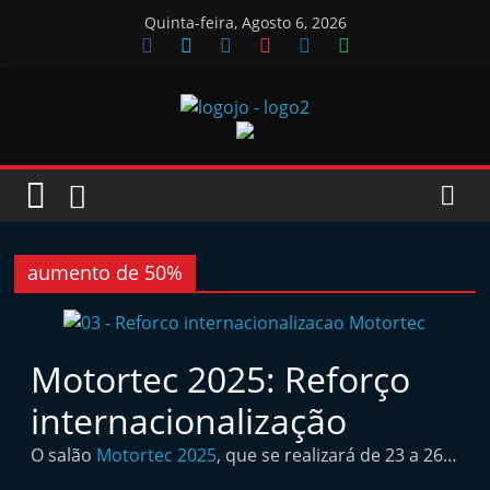
Skip
Quinta-feira, Agosto 6, 2026
to
content
Jornal
das
Oficinas
aumento de 50%
J
o
Motortec 2025: Reforço
r
internacionalização
n
a
O salão
Motortec 2025
, que se realizará de 23 a 26…
l