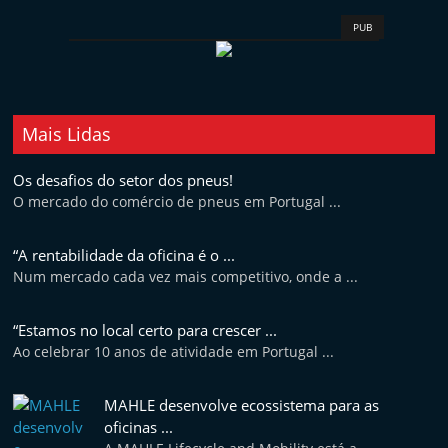
t
PUB
e
r
m
a
Mais Lidas
r
Os desafios do setor dos pneus!
k
O mercado do comércio de pneus em Portugal ...
e
t
“A rentabilidade da oficina é o ...
A
Num mercado cada vez mais competitivo, onde a ...
u
t
“Estamos no local certo para crescer ...
o
Ao celebrar 10 anos de atividade em Portugal ...
m
MAHLE desenvolve ecossistema para as
ó
oficinas ...
v