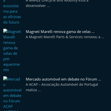
A MAHLE Lifecycle and Mobility está a
e
desenvolver ...
l
e
m
P
Magneti Marelli renova gama de velas ...
A Magneti Marelli Parts & Services renovou a ...
o
r
t
u
g
a
Mercado automóvel em debate no Fórum ...
l
A ACAP – Associação Automóvel de Portugal
realiza ...