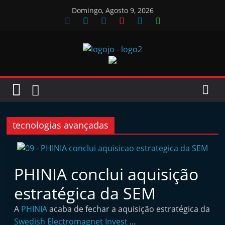
Skip
Domingo, Agosto 9, 2026
to
content
Jornal
das
Oficinas
tecnologias avançadas
J
o
PHINIA conclui aquisição
r
estratégica da SEM
n
a
A
PHINIA
acaba de fechar a aquisição estratégica da
l
Swedish Electromagnet Invest
…