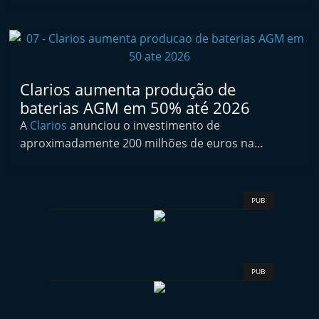
t
e
r
m
Clarios aumenta produção de
a
baterias AGM em 50% até 2026
r
A
Clarios
anunciou o investimento de
k
aproximadamente 200 milhões de euros na…
e
t
A
PUB
u
t
o
m
PUB
ó
v