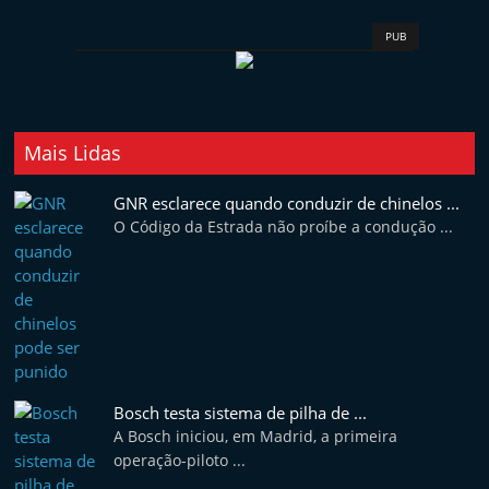
e
PUB
l
e
m
P
Mais Lidas
o
r
GNR esclarece quando conduzir de chinelos ...
O Código da Estrada não proíbe a condução ...
t
u
g
a
l
Bosch testa sistema de pilha de ...
A Bosch iniciou, em Madrid, a primeira
operação-piloto ...