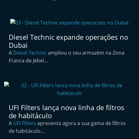
i
n
d
e
Diesel Technic expande operações no
p
Dubai
e
A
Diesel Technic
ampliou o seu armazém na Zona
n
Franca de Jebel…
d
e
n
t
e
UFI Filters lança nova linha de filtros
d
de habitáculo
o
A
UFI Filters
apresenta agora a sua gama de filtros
A
de habitáculo…
f