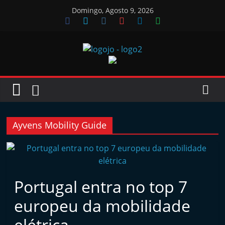
Skip
Domingo, Agosto 9, 2026
to
content
Jornal
das
Oficinas
Ayvens Mobility Guide
J
o
r
Portugal entra no top 7
n
europeu da mobilidade
a
l
elétrica