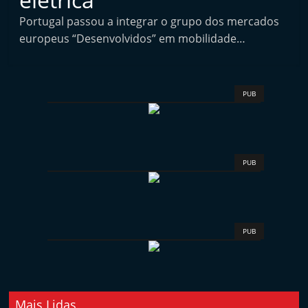
i
Portugal passou a integrar o grupo dos mercados
n
europeus “Desenvolvidos” em mobilidade…
d
e
p
PUB
e
n
d
e
PUB
n
t
e
PUB
d
o
A
f
Mais Lidas