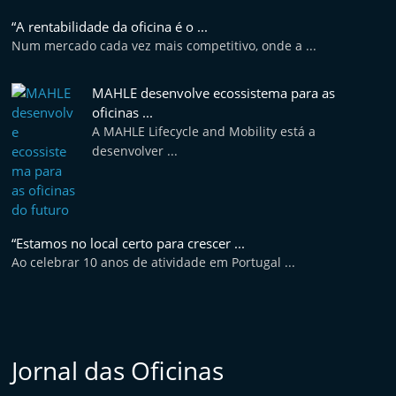
e
“A rentabilidade da oficina é o ...
l
Num mercado cada vez mais competitivo, onde a ...
e
m
MAHLE desenvolve ecossistema para as
P
oficinas ...
A MAHLE Lifecycle and Mobility está a
o
desenvolver ...
r
t
u
g
“Estamos no local certo para crescer ...
a
Ao celebrar 10 anos de atividade em Portugal ...
l
Jornal das Oficinas