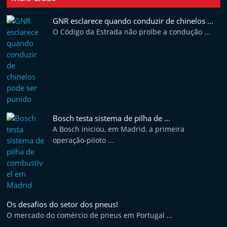
t
GNR esclarece quando conduzir de chinelos ...
e
O Código da Estrada não proíbe a condução ...
r
m
a
r
k
e
Bosch testa sistema de pilha de ...
t
A Bosch iniciou, em Madrid, a primeira
A
operação-piloto ...
u
t
o
m
Os desafios do setor dos pneus!
ó
O mercado do comércio de pneus em Portugal ...
v