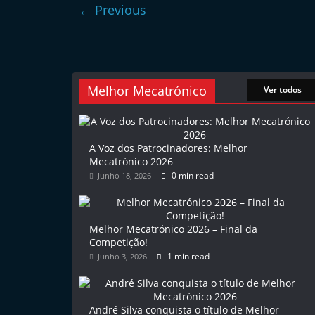
← Previous
l
e
m
P
Melhor Mecatrónico
Ver todos
o
r
t
A Voz dos Patrocinadores: Melhor
u
Mecatrónico 2026
g
0 min read
Junho 18, 2026
a
l
Melhor Mecatrónico 2026 – Final da
Competição!
1 min read
Junho 3, 2026
André Silva conquista o título de Melhor