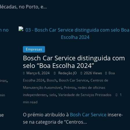
décadas, no Porto, e…
Empresas
Bosch Car Service distinguida com
selo “Boa Escolha 2024”
Março 6, 2024
Redação JO
2026 Views
Boa
,
,
,
,
Escolha 2024
Bosch
Bosch Car Service
Centros de
cinas
,
,
Manutenção Automóvel
Prémio
redes de oficinas
,
,
independentes
selo
Variedade de Serviços Prestados
1
min
min read
O prémio atribuído à
Bosh Car Service
insere-
ue
se na categoria de “Centros…