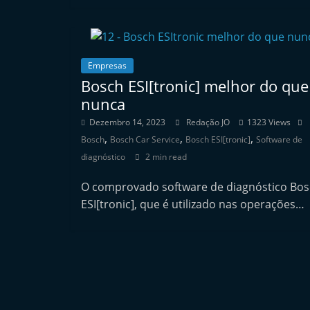
e
r
m
Empresas
a
Bosch ESI[tronic] melhor do que
r
nunca
k
Dezembro 14, 2023
Redação JO
1323 Views
e
,
,
,
Bosch
Bosch Car Service
Bosch ESI[tronic]
Software de
t
diagnóstico
2 min read
A
O comprovado software de diagnóstico Bo
u
ESI[tronic], que é utilizado nas operações…
t
o
m
ó
v
e