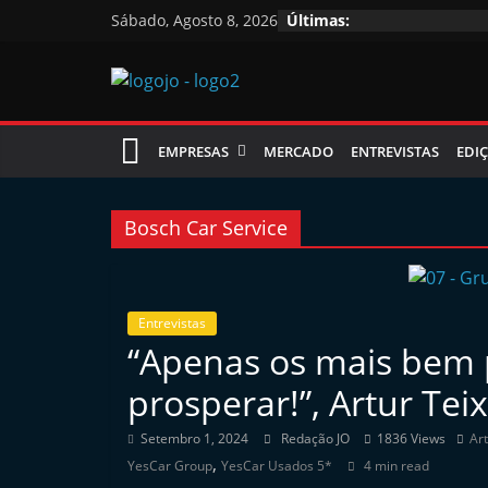
Skip
Sábado, Agosto 8, 2026
Últimas:
to
content
Jornal
EMPRESAS
MERCADO
ENTREVISTAS
EDIÇ
das
Oficinas
Bosch Car Service
J
o
Entrevistas
“Apenas os mais bem p
r
n
prosperar!”, Artur Tei
a
Setembro 1, 2024
Redação JO
1836 Views
Art
l
,
YesCar Group
YesCar Usados 5*
4 min read
i