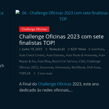
Challenge Oficinas
Challenge Oficinas 2023 com sete
finalistas TOP!
,
Junho 19, 2023
Redação JO
6231 Views
aserAuto
,
,
,
Auto Check Center
Auto Esteves
Auto Paulo & Armanda
Auto
,
,
,
,
Repair & Go
Auto Rina
Bosch Car Service
CGA
Challenge
sch
,
,
,
,
,
Oficinas 2023
Gocarmat
Hemoauto
RecOficial
Shift Auto
TOPCAR
3 min read
A Final do
Challenge Oficinas
2023, este ano
dedicado às redes oficinais,…