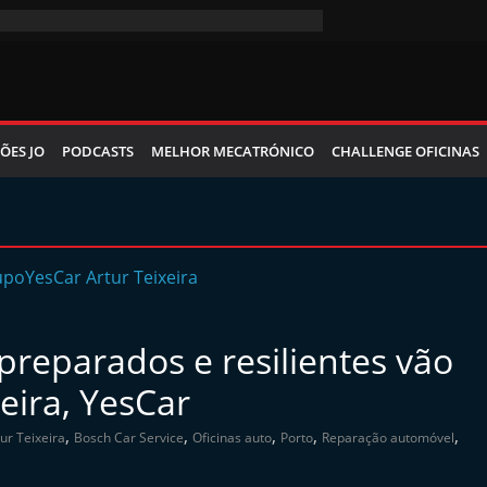
ÕES JO
PODCASTS
MELHOR MECATRÓNICO
CHALLENGE OFICINAS
reparados e resilientes vão
xeira, YesCar
,
,
,
,
,
ur Teixeira
Bosch Car Service
Oficinas auto
Porto
Reparação automóvel