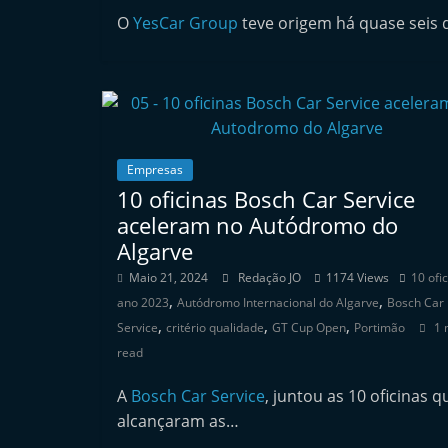
n
O
YesCar Group
teve origem há quase seis 
d
e
p
e
n
Empresas
d
10 oficinas Bosch Car Service
e
aceleram no Autódromo do
n
Algarve
t
Maio 21, 2024
Redação JO
1174 Views
10 ofi
e
,
,
ano 2023
Autódromo Internacional do Algarve
Bosch Car
,
,
,
d
Service
critério qualidade
GT Cup Open
Portimão
1 
o
read
A
A
Bosch Car Service
, juntou as 10 oficinas q
f
alcançaram as…
t