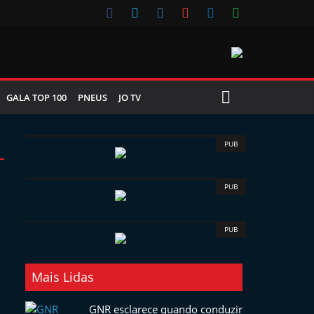
GALA TOP 100
PNEUS
JO TV
PUB
PUB
PUB
Mais Lidas
GNR esclarece quando conduzir