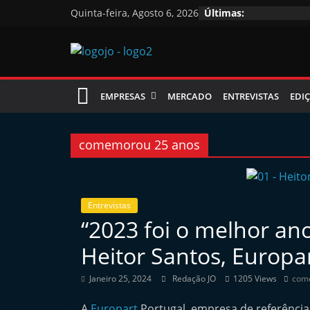
Skip
Quinta-feira, Agosto 6, 2026
Últimas:
to
content
Jornal
EMPRESAS
MERCADO
ENTREVISTAS
EDIÇ
das
Oficinas
comemorou 25 anos
J
o
Entrevistas
“2023 foi o melhor an
r
n
Heitor Santos, Europa
a
Janeiro 25, 2024
Redação JO
1205 Views
com
l
i
A
Europart
Portugal, empresa de referência