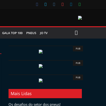
GALA TOP 100
PNEUS
JO TV
PUB
PUB
PUB
Mais Lidas
Os desafios do setor dos pneus!