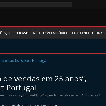
ÕES JO
PODCASTS
MELHOR MECATRÓNICO
CHALLENGE OFICINAS
o de vendas em 25 anos”,
rt Portugal
,
,
,
emorou 25 anos
EUROPART
EWOS
melhor ano de vendas
1 min read
 no setor de peças para pesados,…