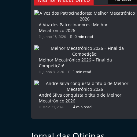
l
e
m
A Voz dos Patrocinadores: Melhor
Mecatrónico 2026
P
0 min read
Junho 18, 2026
o
r
t
Melhor Mecatrónico 2026 – Final da
u
Competição!
1 min read
Junho 3, 2026
g
a
l
André Silva conquista o título de Melhor
Mecatrónico 2026
4 min read
Maio 31, 2026
Jornal das Oficinas