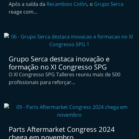
l
Após a saída da
Recambios Colón
, o
Grupo Serca
i
reage com…
n
d
e
p
e
Grupo Serca destaca inovação e
n
formação no XI Congresso SPG
d
O XI Congresso SPG Talleres reuniu mais de 500
e
profissionais para reforçar…
n
t
e
d
o
Parts Aftermarket Congress 2024
A
chega em novembro