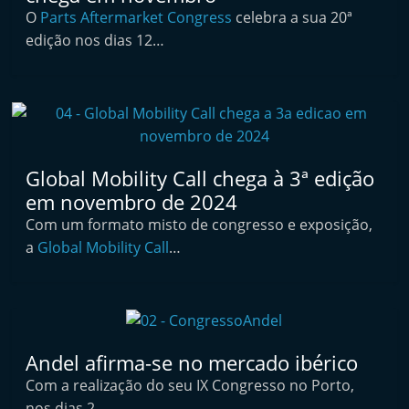
f
O
Parts Aftermarket Congress
celebra a sua 20ª
t
edição nos dias 12…
e
r
m
a
r
Global Mobility Call chega à 3ª edição
k
em novembro de 2024
e
Com um formato misto de congresso e exposição,
t
a
Global Mobility Call
…
A
u
t
o
Andel afirma-se no mercado ibérico
m
Com a realização do seu IX Congresso no Porto,
ó
nos dias 2…