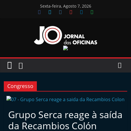
Skip
Sexta-feira, Agosto 7, 2026
to
content
Jornal
das
Oficinas
Congresso
J
o
r
Grupo Serca reage à saída
n
da Recambios Colón
a