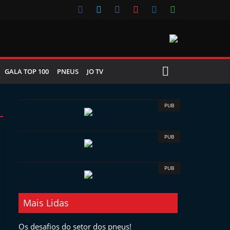
GALA TOP 100
PNEUS
JO TV
PUB
PUB
PUB
Mais Lidas
Os desafios do setor dos pneus!