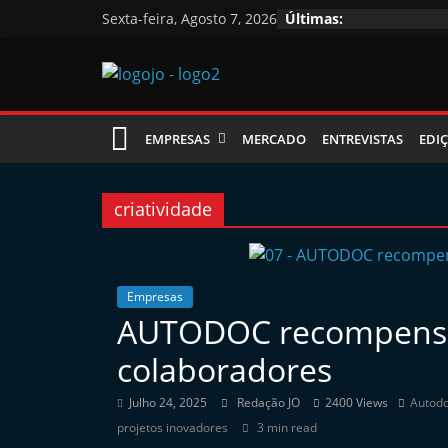
Skip
Sexta-feira, Agosto 7, 2026
Últimas:
to
content
Jornal
EMPRESAS
MERCADO
ENTREVISTAS
EDIÇ
das
Oficinas
criatividade
J
o
Empresas
AUTODOC recompensa 
r
n
colaboradores
a
Julho 24, 2025
Redação JO
2400 Views
Autod
l
projetos inovadores
3 min read
i