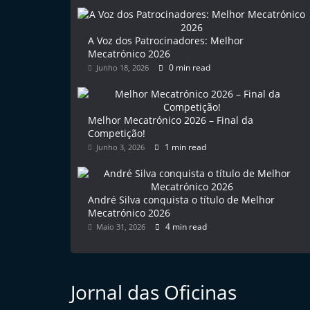
l
e
A Voz dos Patrocinadores: Melhor
m
Mecatrónico 2026
0 min read
Junho 18, 2026
P
o
r
Melhor Mecatrónico 2026 – Final da
t
Competição!
u
1 min read
Junho 3, 2026
g
a
André Silva conquista o título de Melhor
l
Mecatrónico 2026
4 min read
Maio 31, 2026
Jornal das Oficinas