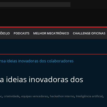
ÕES JO
PODCASTS
MELHOR MECATRÓNICO
CHALLENGE OFICINAS
ideias inovadoras dos
,
,
,
,
,
oc
criatividade
equipas vencedoras
hackathon interno
Inteligência artificial