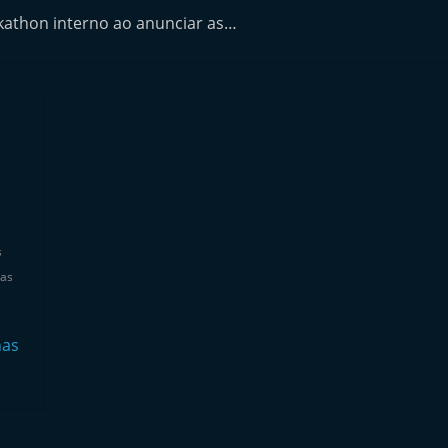
kathon interno ao anunciar as…
s
nas
nas