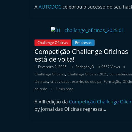
n
A
AUTODOC
celebrou o sucesso do seu hac
d
e
p
e
Challenge Oficinas
Empresas
n
Competição Challenge Oficinas
d
está de volta!
e
Fevereiro 2, 2025
Redação JO
9667 Views
n
,
,
Challenge Oficinas
Challenge Oficinas 2025
competência
t
,
,
,
,
técnicas
criatividade
espirito de equipa
Formação
Ofici
e
de rede
1 min read
d
A VIII edição da
Competição Challenge Ofici
o
by Jornal das Oficinas regressa…
A
f
t