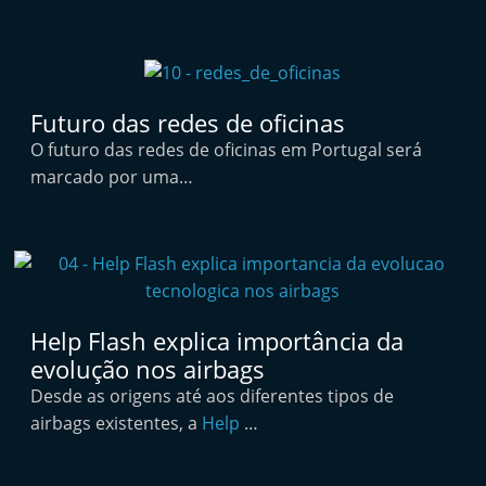
t
e
r
m
Futuro das redes de oficinas
a
O futuro das redes de oficinas em Portugal será
r
marcado por uma…
k
e
t
A
u
Help Flash explica importância da
t
evolução nos airbags
o
Desde as origens até aos diferentes tipos de
m
airbags existentes, a
Help
…
ó
v