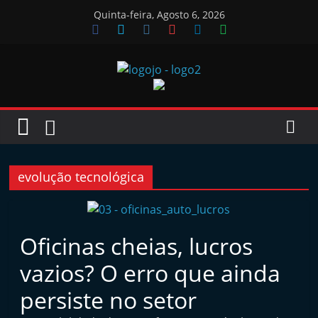
Skip
Quinta-feira, Agosto 6, 2026
to
content
Jornal
das
Oficinas
evolução tecnológica
J
o
Oficinas cheias, lucros
r
vazios? O erro que ainda
n
a
persiste no setor
l