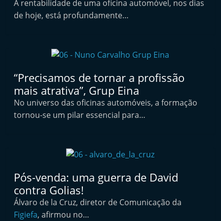
A rentabilidade de uma oficina automóvel, nos dias
i
de hoje, está profundamente…
n
d
e
p
“Precisamos de tornar a profissão
e
mais atrativa”, Grup Eina
n
No universo das oficinas automóveis, a formação
d
tornou-se um pilar essencial para…
e
n
t
e
d
Pós-venda: uma guerra de David
o
contra Golias!
A
Álvaro de la Cruz, diretor de Comunicação da
Figiefa
, afirmou no…
f