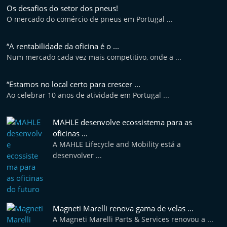
t
Os desafios do setor dos pneus!
O mercado do comércio de pneus em Portugal ...
e
r
“A rentabilidade da oficina é o ...
m
Num mercado cada vez mais competitivo, onde a ...
a
r
“Estamos no local certo para crescer ...
k
Ao celebrar 10 anos de atividade em Portugal ...
e
t
MAHLE desenvolve ecossistema para as
oficinas ...
A
A MAHLE Lifecycle and Mobility está a
u
desenvolver ...
t
o
m
ó
Magneti Marelli renova gama de velas ...
A Magneti Marelli Parts & Services renovou a ...
v