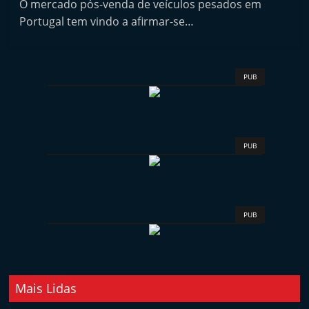
O mercado pós-venda de veículos pesados em
i
Portugal tem vindo a afirmar-se…
n
d
e
PUB
p
e
n
d
PUB
e
n
t
PUB
e
d
o
A
Mais Lidas
f