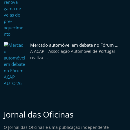
e
l
e
m
P
o
Mercado automóvel em debate no Fórum ...
A ACAP – Associação Automóvel de Portugal
r
realiza ...
t
u
g
a
l
Jornal das Oficinas
O Jornal das Oficinas é uma publicação independente