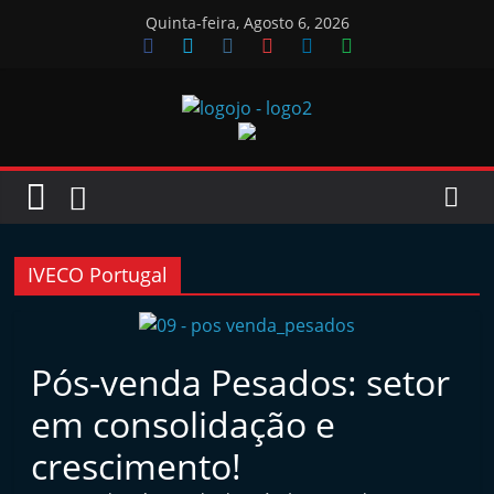
Skip
Quinta-feira, Agosto 6, 2026
to
content
Jornal
das
Oficinas
IVECO Portugal
J
o
Pós-venda Pesados: setor
r
em consolidação e
n
a
crescimento!
l