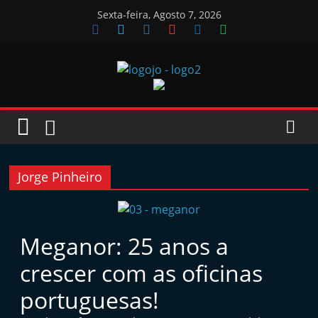
Skip
Sexta-feira, Agosto 7, 2026
to
content
Jornal
das
Oficinas
Jorge Pinheiro
J
o
Meganor: 25 anos a
r
crescer com as oficinas
n
a
portuguesas!
l