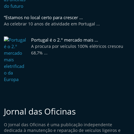
e
l
“Estamos no local certo para crescer ...
e
Ao celebrar 10 anos de atividade em Portugal ...
m
P
Portugal é o 2.º mercado mais ...
o
A procura por veículos 100% elétricos cresceu
68,7% ...
r
t
u
g
a
l
Jornal das Oficinas
O Jornal das Oficinas é uma publicação independente
dedicada à manutenção e reparação de veículos ligeiros e