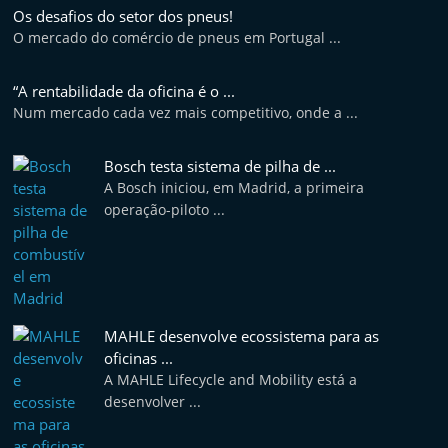
t
Os desafios do setor dos pneus!
O mercado do comércio de pneus em Portugal ...
e
r
“A rentabilidade da oficina é o ...
m
Num mercado cada vez mais competitivo, onde a ...
a
r
Bosch testa sistema de pilha de ...
k
A Bosch iniciou, em Madrid, a primeira
operação-piloto ...
e
t
A
u
t
MAHLE desenvolve ecossistema para as
o
oficinas ...
m
A MAHLE Lifecycle and Mobility está a
desenvolver ...
ó
v