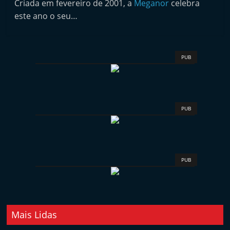
Criada em fevereiro de 2001, a
Meganor
celebra
i
este ano o seu…
n
d
e
PUB
p
e
n
d
PUB
e
n
t
PUB
e
d
o
A
Mais Lidas
f