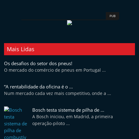
e
l
PUB
e
m
P
o
Mais Lidas
r
Os desafios do setor dos pneus!
t
O mercado do comércio de pneus em Portugal ...
u
g
“A rentabilidade da oficina é o ...
a
Num mercado cada vez mais competitivo, onde a ...
l
Bosch testa sistema de pilha de ...
A Bosch iniciou, em Madrid, a primeira
operação-piloto ...