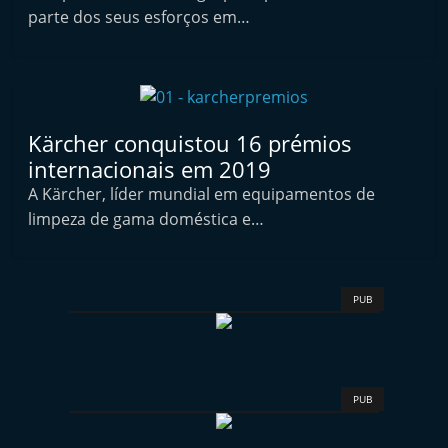
t
parte dos seus esforços em…
e
r
m
a
Kärcher conquistou 16 prémios
r
internacionais em 2019
k
A Kärcher, líder mundial em equipamentos de
e
limpeza de gama doméstica e…
t
A
u
PUB
t
o
m
PUB
ó
v