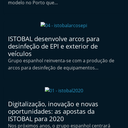
modelo no Porto que…
i
n
d
e
p
ISTOBAL desenvolve arcos para
e
desinfeção de EPI e exterior de
veículos
n
d
Grupo espanhol reinventa-se com a produção de
arcos para desinfeção de equipamentos…
e
n
t
e
d
Digitalização, inovação e novas
o
oportunidades: as apostas da
A
ISTOBAL para 2020
f
Nos próximos anos, o grupo espanhol centrará