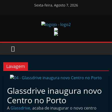
Skip
Sexta-feira, Agosto 7, 2026
to
content
Jornal
das
Oficinas
Lavagem
J
o
r
Glassdrive inaugura novo
n
Centro no Porto
a
A
Glassdrive,
acaba de inaugurar o novo centro
l