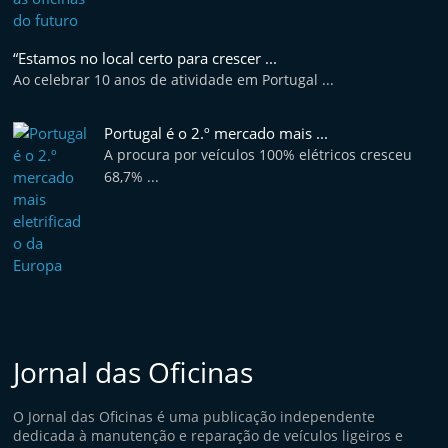
e
l
“Estamos no local certo para crescer ...
e
Ao celebrar 10 anos de atividade em Portugal ...
m
P
Portugal é o 2.º mercado mais ...
o
A procura por veículos 100% elétricos cresceu
68,7% ...
r
t
u
g
a
l
Jornal das Oficinas
O Jornal das Oficinas é uma publicação independente
dedicada à manutenção e reparação de veículos ligeiros e