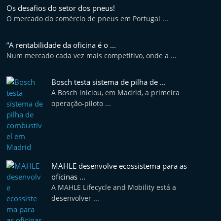
t
Os desafios do setor dos pneus!
O mercado do comércio de pneus em Portugal ...
e
r
“A rentabilidade da oficina é o ...
m
Num mercado cada vez mais competitivo, onde a ...
a
r
Bosch testa sistema de pilha de ...
k
A Bosch iniciou, em Madrid, a primeira
operação-piloto ...
e
t
A
u
t
MAHLE desenvolve ecossistema para as
o
oficinas ...
m
A MAHLE Lifecycle and Mobility está a
desenvolver ...
ó
v