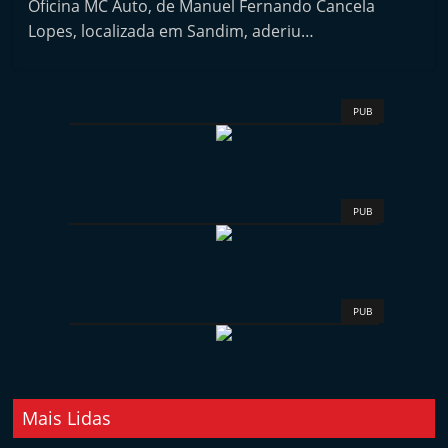
Oficina MC Auto, de Manuel Fernando Cancela
i
Lopes, localizada em Sandim, aderiu…
n
d
e
PUB
p
e
n
d
PUB
e
n
t
PUB
e
d
o
A
Mais Lidas
f