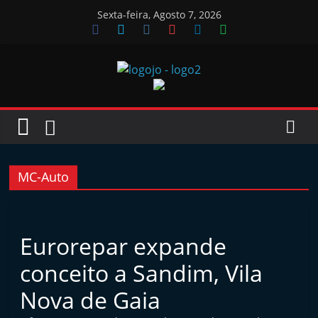
Skip
Sexta-feira, Agosto 7, 2026
to
content
Jornal
das
Oficinas
MC-Auto
J
o
Eurorepar expande
r
conceito a Sandim, Vila
n
a
Nova de Gaia
l