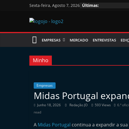
Skip
Sexta-feira, Agosto 7, 2026
Últimas:
to
content
Jornal
EMPRESAS
MERCADO
ENTREVISTAS
EDIÇ
das
Oficinas
Minho
J
o
Empresas
Midas Portugal expan
r
n
Junho 18, 2026
Redação JO
593 Views
6.ª ofic
a
read
l
A
Midas Portugal
continua a expandir a su
i