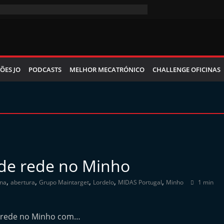
ÕES JO
PODCASTS
MELHOR MECATRÓNICO
CHALLENGE OFICINAS
de rede no Minho
,
,
,
,
,
ina
abertura
Grupo Maintarget
Lordelo
MIDAS Portugal
Minho
1 min
a rede no Minho com…