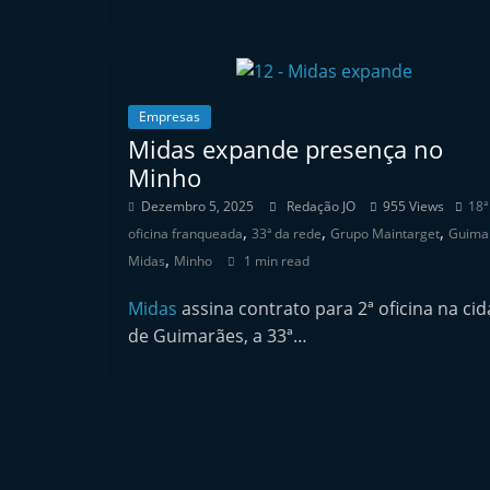
n
d
e
p
Empresas
e
Midas expande presença no
Minho
n
d
Dezembro 5, 2025
Redação JO
955 Views
18ª
,
,
,
e
oficina franqueada
33ª da rede
Grupo Maintarget
Guima
,
Midas
Minho
1 min read
n
t
Midas
assina contrato para 2ª oficina na ci
e
de Guimarães, a 33ª…
d
o
A
f
t