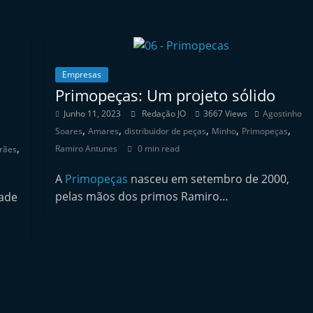
Empresas
Primopeças: Um projeto sólido
Junho 11, 2023
Redação JO
3667 Views
Agostinho
,
,
,
,
,
Soares
Amares
distribuidor de peças
Minho
Primopeças
,
Ramiro Antunes
0 min read
rães
A
Primopeças
nasceu em setembro de 2000,
pelas mãos dos primos Ramiro…
dade