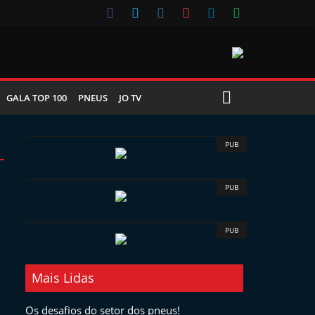
GALA TOP 100
PNEUS
JO TV
PUB
PUB
PUB
Mais Lidas
Os desafios do setor dos pneus!