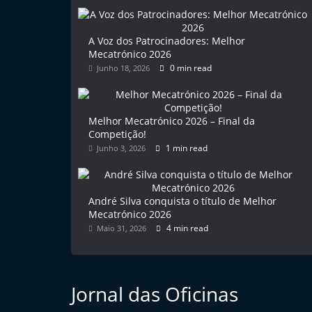
l
e
A Voz dos Patrocinadores: Melhor
m
Mecatrónico 2026
0 min read
Junho 18, 2026
P
o
r
Melhor Mecatrónico 2026 – Final da
t
Competição!
u
1 min read
Junho 3, 2026
g
a
André Silva conquista o título de Melhor
l
Mecatrónico 2026
4 min read
Maio 31, 2026
Jornal das Oficinas