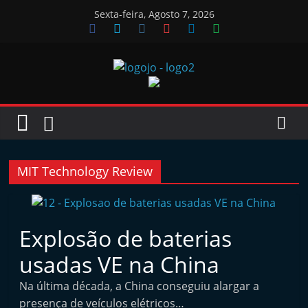
Skip
Sexta-feira, Agosto 7, 2026
to
content
Jornal
das
Oficinas
MIT Technology Review
J
o
Explosão de baterias
r
usadas VE na China
n
a
Na última década, a China conseguiu alargar a
l
presença de veículos elétricos…