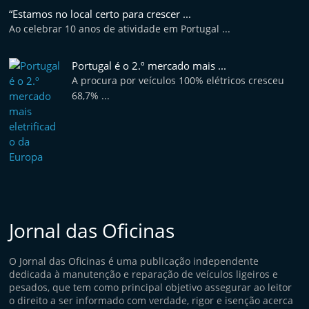
e
“Estamos no local certo para crescer ...
Ao celebrar 10 anos de atividade em Portugal ...
l
e
Portugal é o 2.º mercado mais ...
m
A procura por veículos 100% elétricos cresceu
P
68,7% ...
o
r
t
u
g
a
l
Jornal das Oficinas
O Jornal das Oficinas é uma publicação independente
dedicada à manutenção e reparação de veículos ligeiros e
pesados, que tem como principal objetivo assegurar ao leitor
o direito a ser informado com verdade, rigor e isenção acerca