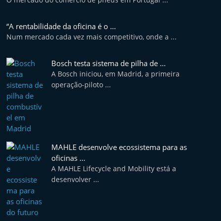
t
e
“A rentabilidade da oficina é o ...
r
Num mercado cada vez mais competitivo, onde a ...
m
a
Bosch testa sistema de pilha de ...
A Bosch iniciou, em Madrid, a primeira
r
operação-piloto ...
k
e
t
A
u
MAHLE desenvolve ecossistema para as
oficinas ...
t
A MAHLE Lifecycle and Mobility está a
o
desenvolver ...
m
ó
v