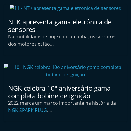
t
e
NTK apresenta gama eletrónica de
r
sensores
m
Na mobilidade de hoje e de amanhã, os sensores
a
dos motores estão…
r
k
e
t
A
u
NGK celebra 10º aniversário gama
completa bobine de ignição
t
o
2022 marca um marco importante na história da
NGK SPARK PLUG
.…
m
ó
v