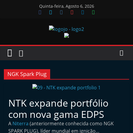
Skip
Quinta-feira, Agosto 6, 2026
to
content
Jornal
das
Oficinas
NGK Spark Plug
J
o
NTK expande portfólio
r
com nova gama EDPS
n
a
A
Niterra
(anteriormente conhecida como NGK
l
SPARK PLUG), líder mundial em ignição…