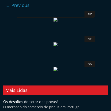
e
← Previous
l
PUB
e
m
P
o
PUB
r
t
u
PUB
g
a
l
Mais Lidas
Os desafios do setor dos pneus!
O mercado do comércio de pneus em Portugal ...