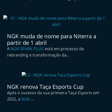
i
n
d
e
p
NGK muda de nome para Niterra a
e
partir de 1 abril
n
A
NGK SPARK PLUG
está em processo de
d
rebranding e transformação da…
e
n
t
e
NGK renova Taça Esports Cup
d
Após o sucesso da sua primeira Taça Esports em
o
2022, a
NGK
…
A
f