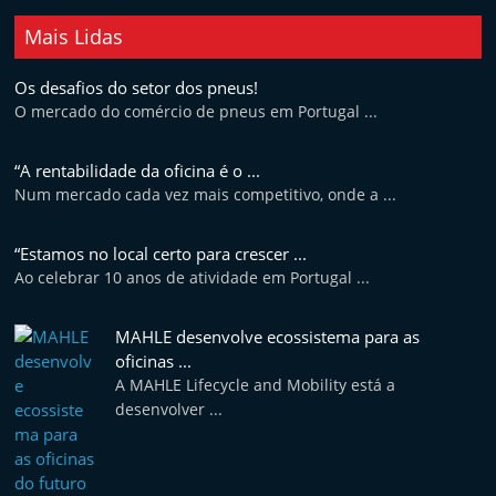
t
Mais Lidas
e
r
Os desafios do setor dos pneus!
m
O mercado do comércio de pneus em Portugal ...
a
“A rentabilidade da oficina é o ...
r
Num mercado cada vez mais competitivo, onde a ...
k
e
“Estamos no local certo para crescer ...
t
Ao celebrar 10 anos de atividade em Portugal ...
A
u
MAHLE desenvolve ecossistema para as
t
oficinas ...
A MAHLE Lifecycle and Mobility está a
o
desenvolver ...
m
ó
v