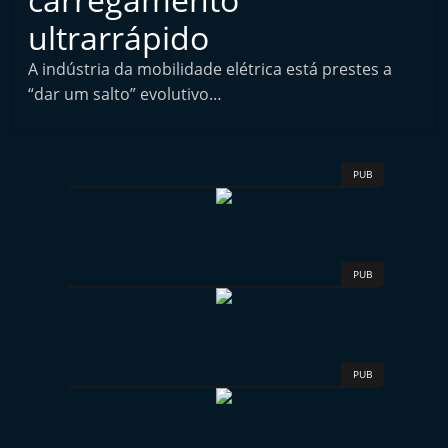
i
ultrarrápido
n
A indústria da mobilidade elétrica está prestes a
d
“dar um salto” evolutivo…
e
p
e
PUB
n
d
e
n
PUB
t
e
d
PUB
o
A
f