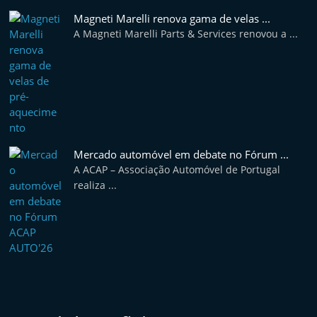
e
Magneti Marelli renova gama de velas ...
l
A Magneti Marelli Parts & Services renovou a ...
e
m
P
o
r
t
Mercado automóvel em debate no Fórum ...
u
A ACAP – Associação Automóvel de Portugal
realiza ...
g
a
l