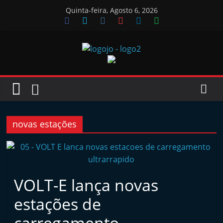
Skip
Quinta-feira, Agosto 6, 2026
to
content
Jornal
das
Oficinas
novas estações
J
o
r
VOLT-E lança novas
n
estações de
a
l
carregamento