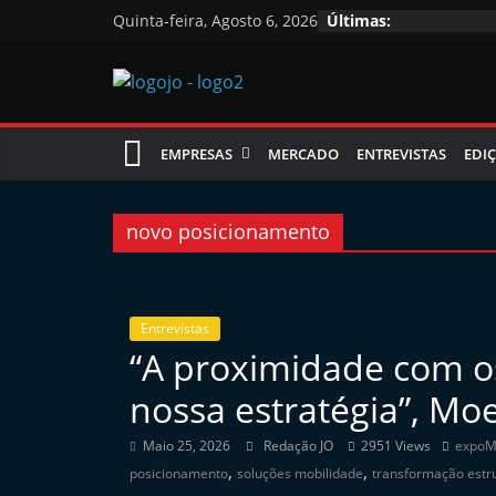
Skip
Quinta-feira, Agosto 6, 2026
Últimas:
to
content
Jornal
EMPRESAS
MERCADO
ENTREVISTAS
EDIÇ
das
Oficinas
novo posicionamento
J
o
Entrevistas
“A proximidade com os
r
n
nossa estratégia”, Mo
a
Maio 25, 2026
Redação JO
2951 Views
expo
l
,
,
posicionamento
soluções mobilidade
transformação estru
i