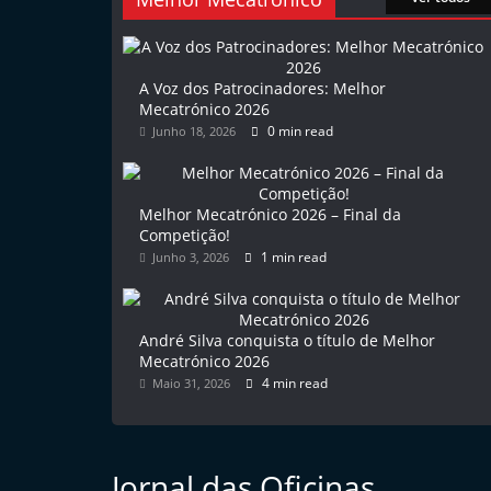
l
e
m
A Voz dos Patrocinadores: Melhor
Mecatrónico 2026
P
0 min read
Junho 18, 2026
o
r
t
Melhor Mecatrónico 2026 – Final da
u
Competição!
1 min read
Junho 3, 2026
g
a
l
André Silva conquista o título de Melhor
Mecatrónico 2026
4 min read
Maio 31, 2026
Jornal das Oficinas