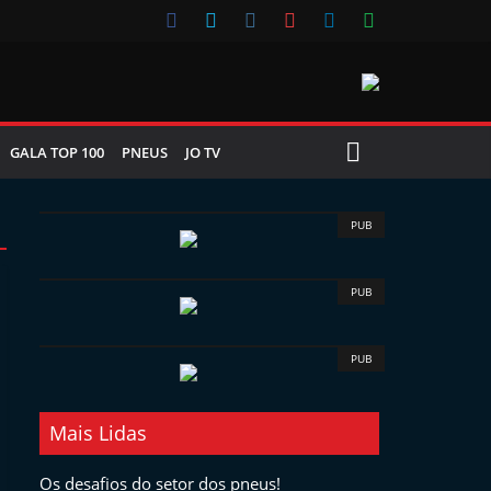
GALA TOP 100
PNEUS
JO TV
PUB
PUB
PUB
Mais Lidas
Os desafios do setor dos pneus!