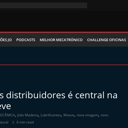
ÕES JO
PODCASTS
MELHOR MECATRÓNICO
CHALLENGE OFICINAS
 distribuidores é central na
eve
,
,
,
,
,
MECÂNICA
João Madeira
Lubrificantes
Moeve
nova imagem
novo
tural
6 min read