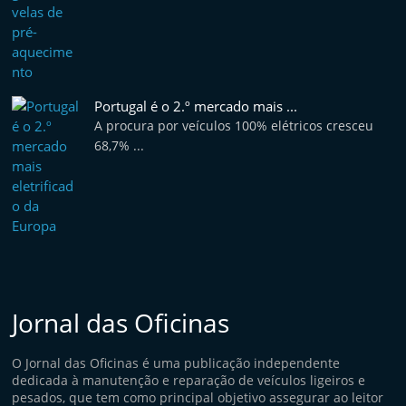
e
l
e
m
Portugal é o 2.º mercado mais ...
P
A procura por veículos 100% elétricos cresceu
o
68,7% ...
r
t
u
g
a
l
Jornal das Oficinas
O Jornal das Oficinas é uma publicação independente
dedicada à manutenção e reparação de veículos ligeiros e
pesados, que tem como principal objetivo assegurar ao leitor