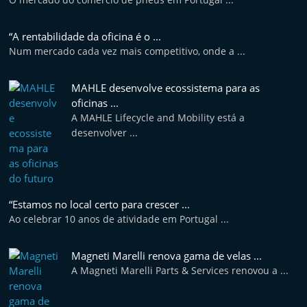
t
e
“A rentabilidade da oficina é o ...
r
Num mercado cada vez mais competitivo, onde a ...
m
a
MAHLE desenvolve ecossistema para as
oficinas ...
r
A MAHLE Lifecycle and Mobility está a
k
desenvolver ...
e
t
A
u
“Estamos no local certo para crescer ...
Ao celebrar 10 anos de atividade em Portugal ...
t
o
Magneti Marelli renova gama de velas ...
m
A Magneti Marelli Parts & Services renovou a ...
ó
v