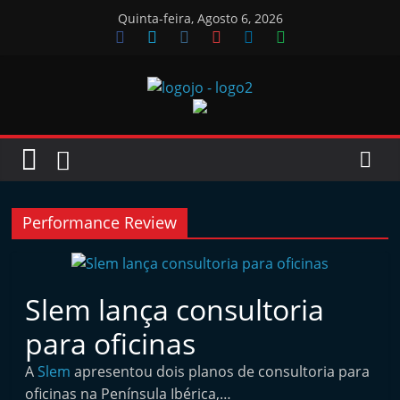
Skip
Quinta-feira, Agosto 6, 2026
to
content
Jornal
das
Oficinas
Performance Review
J
o
Slem lança consultoria
r
para oficinas
n
a
A
Slem
apresentou dois planos de consultoria para
l
oficinas na Península Ibérica,…