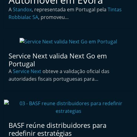
i
A
Standox
, representada em Portugal pela
Tintas
n
Robbialac SA
, promoveu…
d
e
p
e
Service Next valida Next Go em
n
Portugal
d
A
Service Next
obteve a validação oficial das
e
autoridades fiscais portuguesas para…
n
t
e
d
o
BASF reúne distribuidores para
A
redefinir estratégias
f