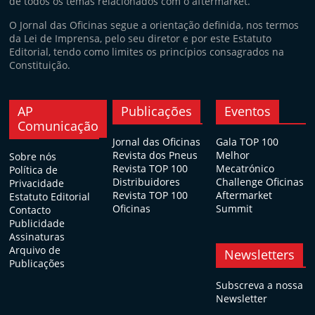
de todos os temas relacionados com o aftermarket.
O Jornal das Oficinas segue a orientação definida, nos termos
da Lei de Imprensa, pelo seu diretor e por este Estatuto
Editorial, tendo como limites os princípios consagrados na
Constituição.
AP
Publicações
Eventos
Comunicação
Jornal das Oficinas
Gala TOP 100
Revista dos Pneus
Melhor
Sobre nós
Revista TOP 100
Mecatrónico
Política de
Distribuidores
Challenge Oficinas
Privacidade
Revista TOP 100
Aftermarket
Estatuto Editorial
Oficinas
Summit
Contacto
Publicidade
Assinaturas
Arquivo de
Newsletters
Publicações
Subscreva a nossa
Newsletter