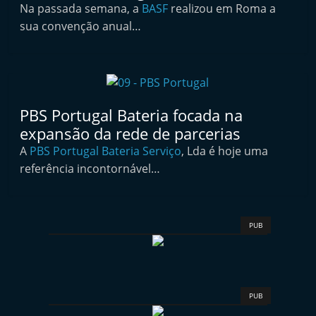
Na passada semana, a
BASF
realizou em Roma a
t
sua convenção anual…
e
r
m
a
r
PBS Portugal Bateria focada na
k
expansão da rede de parcerias
e
A
PBS Portugal Bateria Serviço
, Lda é hoje uma
referência incontornável…
t
A
u
t
PUB
o
m
ó
PUB
v