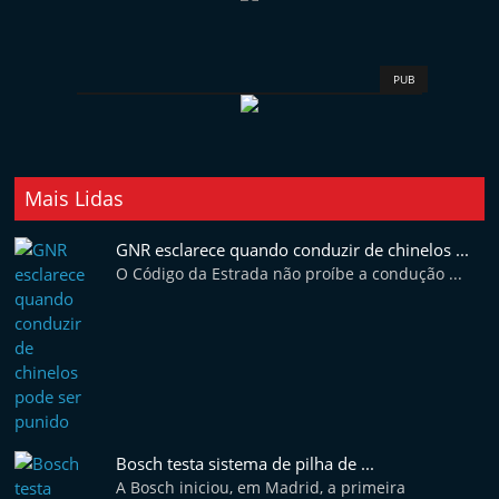
e
l
e
PUB
m
P
o
Mais Lidas
r
t
GNR esclarece quando conduzir de chinelos ...
u
O Código da Estrada não proíbe a condução ...
g
a
l
Bosch testa sistema de pilha de ...
A Bosch iniciou, em Madrid, a primeira