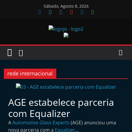
Skip
Sábado, Agosto 8, 2026
to
content
Jornal
das
Oficinas
rede internacional
J
o
AGE estabelece parceria
r
com Equalizer
n
a
A
Automotive Glass Experts
(AGE) anunciou uma
l
nova parceria com a
Equalizer
…