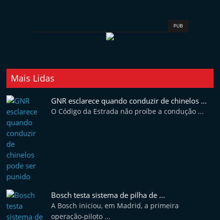
t
e
PUB
r
m
a
r
Mais Lidas
k
GNR esclarece quando conduzir de chinelos ...
e
O Código da Estrada não proíbe a condução ...
t
A
u
t
o
m
Bosch testa sistema de pilha de ...
ó
A Bosch iniciou, em Madrid, a primeira
v
operação-piloto ...