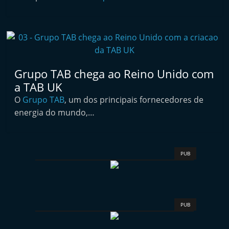
i
n
d
e
p
Grupo TAB chega ao Reino Unido com
e
a TAB UK
n
O
Grupo TAB
, um dos principais fornecedores de
d
energia do mundo,…
e
n
t
PUB
e
d
o
PUB
A
f