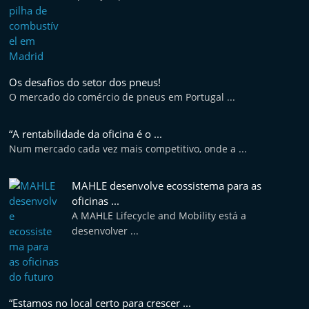
e
l
e
m
Os desafios do setor dos pneus!
P
O mercado do comércio de pneus em Portugal ...
o
r
“A rentabilidade da oficina é o ...
t
Num mercado cada vez mais competitivo, onde a ...
u
g
MAHLE desenvolve ecossistema para as
oficinas ...
a
A MAHLE Lifecycle and Mobility está a
l
desenvolver ...
“Estamos no local certo para crescer ...