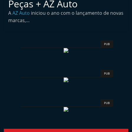
Peças + AZ Auto
i
n
A
AZ Auto
iniciou o ano com o lançamento de novas
marcas,…
d
e
p
PUB
e
n
d
e
PUB
n
t
e
d
PUB
o
A
f