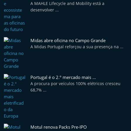
A MAHLE Lifecycle and Mobility está a
e
desenvolver ...
l
e
m
P
Midas abre oficina no Campo Grande
o
A Midas Portugal reforçou a sua presença na ...
r
t
u
Portugal é o 2.º mercado mais ...
g
A procura por veículos 100% elétricos cresceu
a
68,7% ...
l
Motul renova Packs Pre-IPO