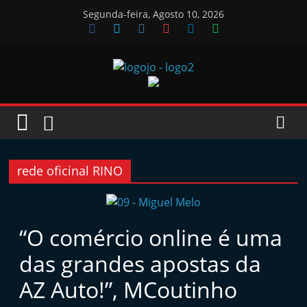
Skip
Segunda-feira, Agosto 10, 2026
to
content
Jornal
das
Oficinas
rede oficinal RINO
J
o
“O comércio online é uma
r
das grandes apostas da
n
a
AZ Auto!”, MCoutinho
l