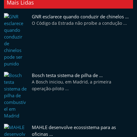
Mais Lidas
t
e
GNR esclarece quando conduzir de chinelos ...
r
O Código da Estrada não proíbe a condução ...
m
a
r
k
e
t
Bosch testa sistema de pilha de ...
A
A Bosch iniciou, em Madrid, a primeira
operação-piloto ...
u
t
o
m
ó
MAHLE desenvolve ecossistema para as
v
oficinas ...