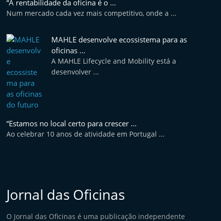
“A rentabilidade da oficina é o ...
e
Num mercado cada vez mais competitivo, onde a ...
l
e
MAHLE desenvolve ecossistema para as
m
oficinas ...
A MAHLE Lifecycle and Mobility está a
P
desenvolver ...
o
r
t
u
“Estamos no local certo para crescer ...
g
Ao celebrar 10 anos de atividade em Portugal ...
a
l
Jornal das Oficinas
O Jornal das Oficinas é uma publicação independente