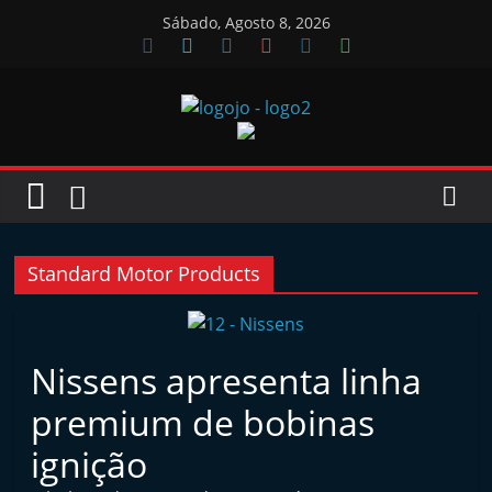
Skip
Sábado, Agosto 8, 2026
to
content
Jornal
das
Oficinas
Standard Motor Products
J
o
Nissens apresenta linha
r
premium de bobinas
n
a
ignição
l