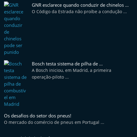
t
GNR esclarece quando conduzir de chinelos ...
O Código da Estrada não proíbe a condução ...
e
r
m
a
r
k
Bosch testa sistema de pilha de ...
e
A Bosch iniciou, em Madrid, a primeira
t
operação-piloto ...
A
u
t
o
Os desafios do setor dos pneus!
m
O mercado do comércio de pneus em Portugal ...
ó
v