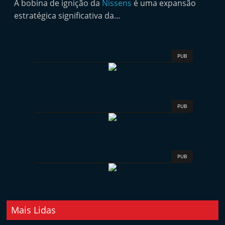
A bobina de ignição da
Nissens
é uma expansão
i
estratégica significativa da…
n
d
e
PUB
p
e
n
d
PUB
e
n
t
PUB
e
d
o
A
Mais Lidas
f