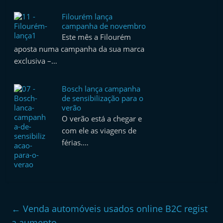
e
Filourém lança
l
campanha de novembro
e
Este mês a Filourém
aposta numa campanha da sua marca
m
exclusiva –…
P
o
Bosch lança campanha
r
de sensibilização para o
t
verão
O verão está a chegar e
u
com ele as viagens de
g
férias.…
a
l
←
Venda automóveis usados online B2C regist
a aumento