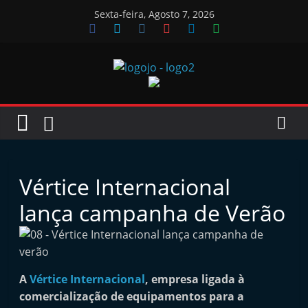
Skip
Sexta-feira, Agosto 7, 2026
to
content
Jornal
das
Oficinas
Vértice Internacional
J
lança campanha de Verão
o
r
n
A
Vértice Internacional
, empresa ligada à
a
comercialização de equipamentos para a
l