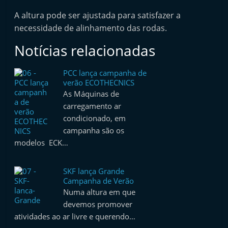
t
A altura pode ser ajustada para satisfazer a
e
necessidade de alinhamento das rodas.
r
Notícias relacionadas
m
a
PCC lança campanha de
r
verão ECOTHECNICS
k
As Máquinas de
carregamento ar
e
condicionado, em
t
campanha são os
A
modelos ECK…
u
t
SKF lança Grande
o
Campanha de Verão
Numa altura em que
m
devemos promover
ó
atividades ao ar livre e querendo…
v