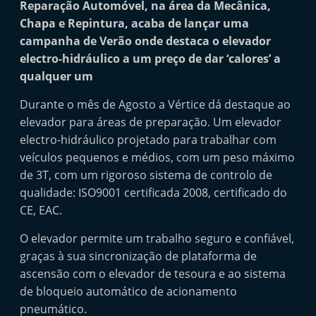
Reparação Automóvel, na área da Mecânica,
i
Chapa e Repintura, acaba de lançar uma
n
campanha de Verão onde destaca o elevador
d
electro-hidráulico a um preço de dar ‘calores’ a
e
qualquer um
p
Durante o mês de Agosto a Vértice dá destaque ao
e
elevador para áreas de preparação. Um elevador
n
electro-hidráulico projetado para trabalhar com
d
veículos pequenos e médios, com um peso máximo
e
de 3T, com um rigoroso sistema de controlo de
n
qualidade: ISO9001 certificada 2008, certificado do
t
CE, EAC.
e
O elevador permite um trabalho seguro e confiável,
d
graças à sua sincronização de plataforma de
o
ascensão com o elevador de tesoura e ao sistema
A
de bloqueio automático de acionamento
f
pneumático.