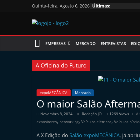
Skip
Quinta-feira, Agosto 6, 2026
Últimas:
to
content
Jornal
EMPRESAS
MERCADO
ENTREVISTAS
EDIÇ
das
Oficinas
A Oficina do Futuro
J
o
expoMECÂNICA
Mercado
O maior Salão Afterma
r
n
Novembro 8, 2024
Redação JO
1269 Views
A 
a
,
,
,
expositores
networking
Veículos elétricos
Veículos híbrid
l
A X Edição do
Salão expoMECÂNICA
, já abr
i