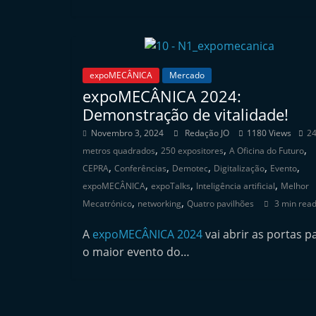
n
d
e
p
expoMECÂNICA
Mercado
e
expoMECÂNICA 2024:
Demonstração de vitalidade!
n
d
Novembro 3, 2024
Redação JO
1180 Views
24
,
,
,
e
metros quadrados
250 expositores
A Oficina do Futuro
,
,
,
,
,
CEPRA
Conferências
Demotec
Digitalização
Evento
n
,
,
,
expoMECÂNICA
expoTalks
Inteligência artificial
Melhor
t
,
,
Mecatrónico
networking
Quatro pavilhões
3 min rea
e
d
A
expoMECÂNICA 2024
vai abrir as portas p
o
o maior evento do…
A
f
t