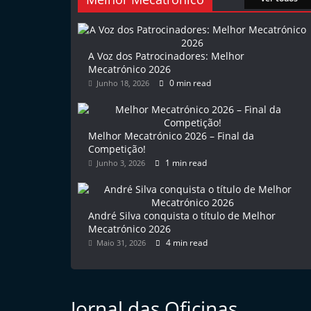
l
e
m
A Voz dos Patrocinadores: Melhor
Mecatrónico 2026
P
0 min read
Junho 18, 2026
o
r
t
Melhor Mecatrónico 2026 – Final da
u
Competição!
1 min read
Junho 3, 2026
g
a
l
André Silva conquista o título de Melhor
Mecatrónico 2026
4 min read
Maio 31, 2026
Jornal das Oficinas