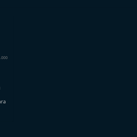
.000
d
ara