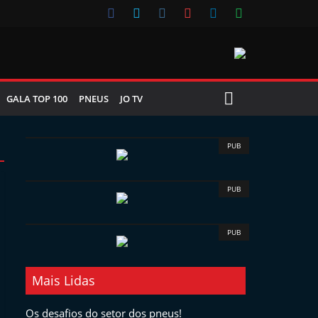
GALA TOP 100
PNEUS
JO TV
PUB
PUB
PUB
Mais Lidas
Os desafios do setor dos pneus!