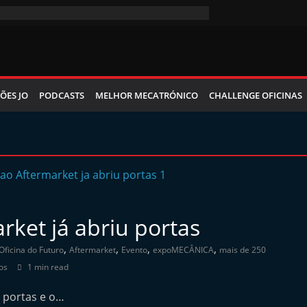
ÕES JO
PODCASTS
MELHOR MECATRÓNICO
CHALLENGE OFICINAS
rket já abriu portas
,
,
,
,
Oficina do Futuro
Aftermarket
Evento
expoMECÂNICA
mais de 250
os
1 min read
iu portas e o…