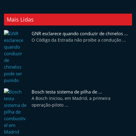
e
l
Mais Lidas
e
m
GNR esclarece quando conduzir de chinelos ...
P
O Código da Estrada não proíbe a condução ...
o
r
t
u
g
a
Bosch testa sistema de pilha de ...
l
A Bosch iniciou, em Madrid, a primeira
operação-piloto ...