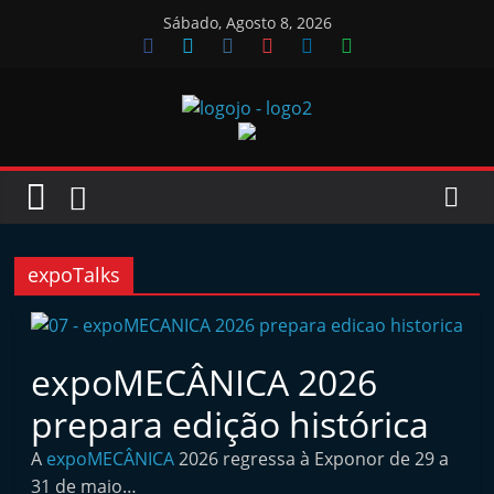
Skip
Sábado, Agosto 8, 2026
to
content
Jornal
das
Oficinas
expoTalks
J
o
expoMECÂNICA 2026
r
prepara edição histórica
n
a
A
expoMECÂNICA
2026 regressa à Exponor de 29 a
l
31 de maio…