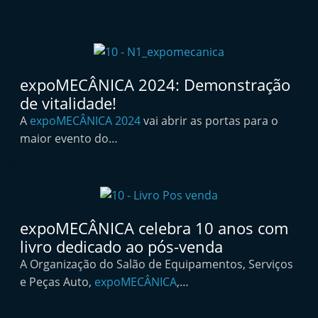
i
n
d
e
expoMECÂNICA 2024: Demonstração
p
de vitalidade!
e
A
expoMECÂNICA 2024
vai abrir as portas para o
n
maior evento do…
d
e
n
t
expoMECÂNICA celebra 10 anos com
e
livro dedicado ao pós-venda
d
A Organização do Salão de Equipamentos, Serviços
o
e Peças Auto,
expoMECÂNICA
,…
A
f