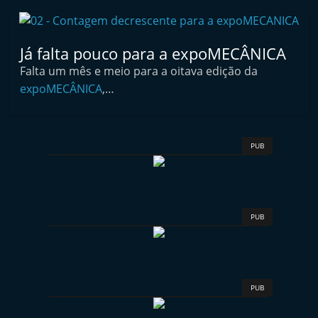
t
e
Já falta pouco para a expoMECÂNICA
r
m
Falta um mês e meio para a oitava edição da
expoMECÂNICA
,…
a
r
k
PUB
e
t
A
u
PUB
t
o
m
ó
PUB
v