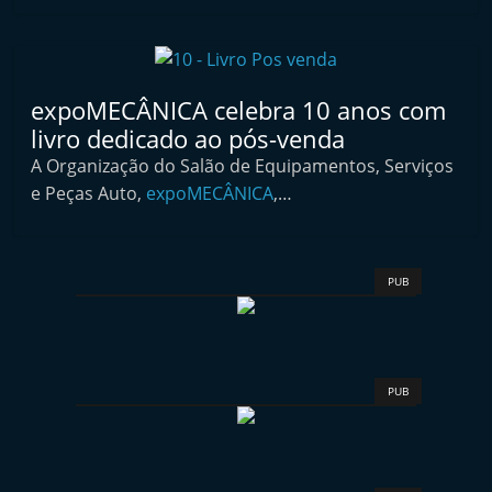
t
e
r
expoMECÂNICA celebra 10 anos com
m
livro dedicado ao pós-venda
a
A Organização do Salão de Equipamentos, Serviços
r
e Peças Auto,
expoMECÂNICA
,…
k
e
t
PUB
A
u
t
o
PUB
m
ó
v