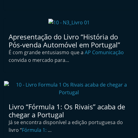
i
n
d
e
Apresentação do Livro “História do
p
Pós-venda Automóvel em Portugal”
e
É com grande entusiasmo que a
AP Comunicação
n
convida o mercado para…
d
e
n
t
e
Livro “Fórmula 1: Os Rivais” acaba de
d
chegar a Portugal
o
Já se encontra disponível a edição portuguesa do
A
livro “
Fórmula 1:
…
f