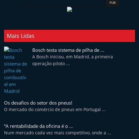
PUB
e
l
e
m
Mais Lidas
P
o
Bosch testa sistema de pilha de ...
r
A Bosch iniciou, em Madrid, a primeira
operação-piloto ...
t
u
g
a
l
Os desafios do setor dos pneus!
O mercado do comércio de pneus em Portugal ...
“A rentabilidade da oficina é o ...
Num mercado cada vez mais competitivo, onde a ...