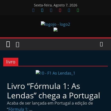
Skip
Sexta-feira, Agosto 7, 2026
to
content
Jornal
das
Oficinas
livro
J
o
Livro “Fórmula 1: As
r
Lendas” chega a Portugal
n
a
Acaba de ser lançada em Portugal a edição de
l
“
Fórmula 1:
…