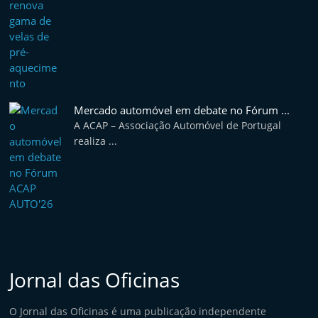
e
l
e
m
P
o
Mercado automóvel em debate no Fórum ...
A ACAP – Associação Automóvel de Portugal
r
realiza ...
t
u
g
a
l
Jornal das Oficinas
O Jornal das Oficinas é uma publicação independente