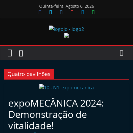
Skip
Quinta-feira, Agosto 6, 2026
to
content
Jornal
das
Oficinas
Quatro pavilhões
J
o
expoMECÂNICA 2024:
r
Demonstração de
n
a
vitalidade!
l