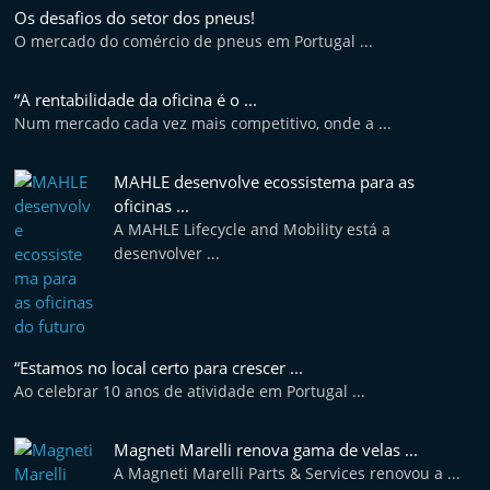
t
Os desafios do setor dos pneus!
O mercado do comércio de pneus em Portugal ...
e
r
“A rentabilidade da oficina é o ...
m
Num mercado cada vez mais competitivo, onde a ...
a
r
MAHLE desenvolve ecossistema para as
k
oficinas ...
A MAHLE Lifecycle and Mobility está a
e
desenvolver ...
t
A
u
t
“Estamos no local certo para crescer ...
o
Ao celebrar 10 anos de atividade em Portugal ...
m
ó
Magneti Marelli renova gama de velas ...
A Magneti Marelli Parts & Services renovou a ...
v