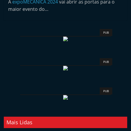
A
expoMECÂNICA 2024
vai abrir as portas para o
i
maior evento do…
n
d
e
PUB
p
e
n
d
PUB
e
n
t
PUB
e
d
o
A
Mais Lidas
f