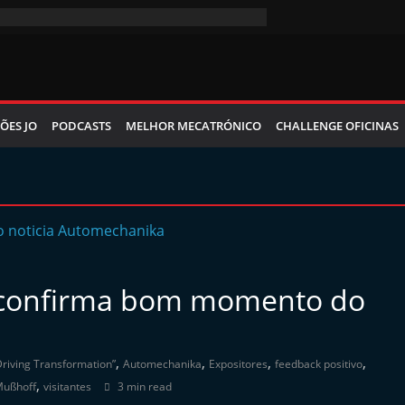
ÕES JO
PODCASTS
MELHOR MECATRÓNICO
CHALLENGE OFICINAS
 confirma bom momento do
,
,
,
,
Driving Transformation”
Automechanika
Expositores
feedback positivo
,
Mußhoff
visitantes
3 min read