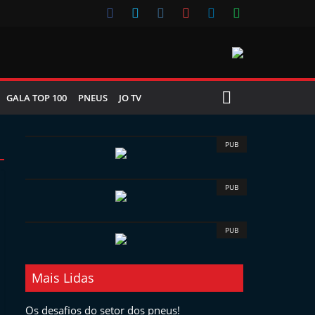
GALA TOP 100
PNEUS
JO TV
PUB
PUB
PUB
Mais Lidas
Os desafios do setor dos pneus!