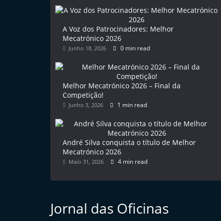
l
e
A Voz dos Patrocinadores: Melhor
m
Mecatrónico 2026
0 min read
Junho 18, 2026
P
o
r
Melhor Mecatrónico 2026 – Final da
t
Competição!
u
1 min read
Junho 3, 2026
g
a
André Silva conquista o título de Melhor
l
Mecatrónico 2026
4 min read
Maio 31, 2026
Jornal das Oficinas