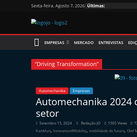
Skip
Sexta-feira, Agosto 7, 2026
Últimas:
to
content
Jornal
EMPRESAS
MERCADO
ENTREVISTAS
EDIÇ
das
Oficinas
“Driving Transformation”
J
o
Automechanika
Empresas
Automechanika 2024
r
n
setor
a
Setembro 15, 2024
Redação JO
1505 Views
“
l
,
,
,
frankfurt
Innovation4Mobility
mobilidade do futuro
Olaf 
i