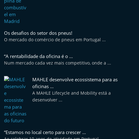
e
l
e
m
Os desafios do setor dos pneus!
P
O mercado do comércio de pneus em Portugal ...
o
“A rentabilidade da oficina é o ...
r
Num mercado cada vez mais competitivo, onde a ...
t
u
MAHLE desenvolve ecossistema para as
g
oficinas ...
a
A MAHLE Lifecycle and Mobility está a
desenvolver ...
l
“Estamos no local certo para crescer ...
Ao celebrar 10 anos de atividade em Portugal ...