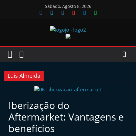
Skip
Sábado, Agosto 8, 2026
to
content
Jornal
das
Oficinas
Luís Almeida
J
o
Iberização do
r
Aftermarket: Vantagens e
n
a
benefícios
l