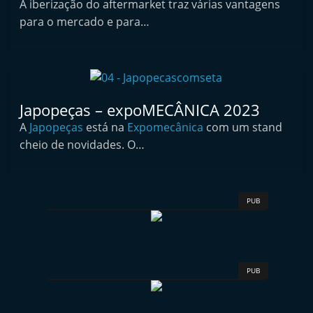
A iberização do aftermarket traz várias vantagens
i
para o mercado e para…
n
d
e
p
Japopeças – expoMECÂNICA 2023
e
A
Japopeças
está na
Expomecânica
com um stand
n
cheio de novidades. O…
d
e
n
PUB
t
e
d
o
PUB
A
f