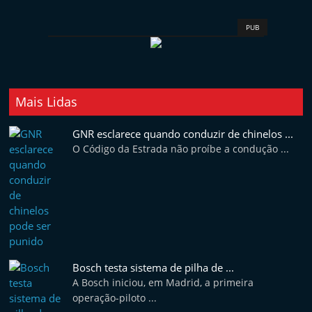
t
e
PUB
r
m
a
Mais Lidas
r
k
GNR esclarece quando conduzir de chinelos ...
e
O Código da Estrada não proíbe a condução ...
t
A
u
t
o
m
Bosch testa sistema de pilha de ...
A Bosch iniciou, em Madrid, a primeira
ó
operação-piloto ...
v