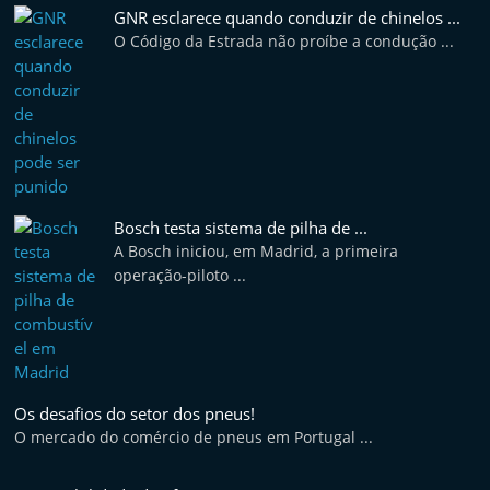
t
GNR esclarece quando conduzir de chinelos ...
O Código da Estrada não proíbe a condução ...
e
r
m
a
r
k
Bosch testa sistema de pilha de ...
e
A Bosch iniciou, em Madrid, a primeira
t
operação-piloto ...
A
u
t
o
Os desafios do setor dos pneus!
m
O mercado do comércio de pneus em Portugal ...
ó
v