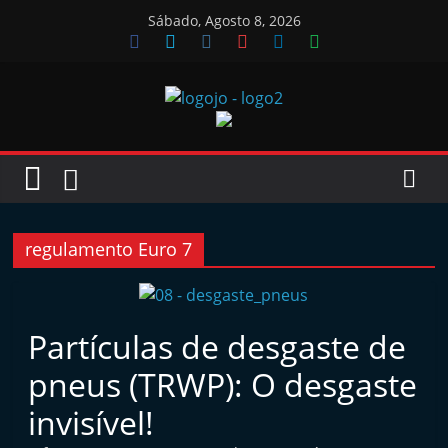
Skip
Sábado, Agosto 8, 2026
to
content
Jornal
das
Oficinas
regulamento Euro 7
J
o
Partículas de desgaste de
r
pneus (TRWP): O desgaste
n
a
invisível!
l