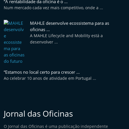
“A rentabilidade da oficina é o ...
e
Num mercado cada vez mais competitivo, onde a ...
l
e
MAHLE desenvolve ecossistema para as
m
oficinas ...
A MAHLE Lifecycle and Mobility está a
P
desenvolver ...
o
r
t
u
“Estamos no local certo para crescer ...
g
Ao celebrar 10 anos de atividade em Portugal ...
a
l
Jornal das Oficinas
O Jornal das Oficinas é uma publicação independente