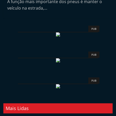
A função mais importante dos pneus é manter o
i
veículo na estrada,…
n
d
e
PUB
p
e
n
d
PUB
e
n
t
PUB
e
d
o
A
Mais Lidas
f