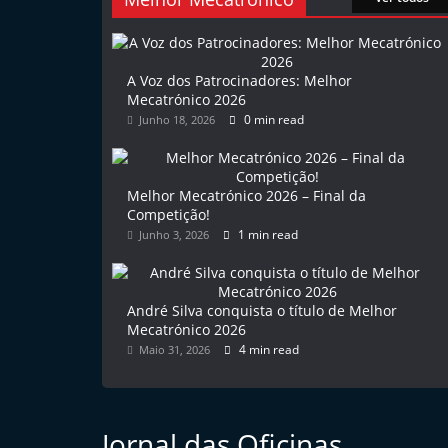
l
e
m
A Voz dos Patrocinadores: Melhor
Mecatrónico 2026
P
0 min read
Junho 18, 2026
o
r
t
Melhor Mecatrónico 2026 – Final da
u
Competição!
1 min read
Junho 3, 2026
g
a
l
André Silva conquista o título de Melhor
Mecatrónico 2026
4 min read
Maio 31, 2026
Jornal das Oficinas