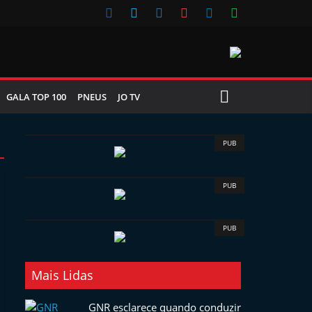
GALA TOP 100
PNEUS
JO TV
PUB
PUB
PUB
Mais Lidas
GNR esclarece quando conduzir