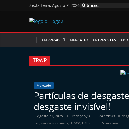
Skip
Sexta-feira, Agosto 7, 2026
Últimas:
to
content
Jornal
EMPRESAS
MERCADO
ENTREVISTAS
EDIÇ
das
Oficinas
TRWP
J
o
Mercado
Partículas de desgast
r
n
desgaste invisível!
a
Agosto 31, 2025
Redação JO
1243 Views
desg
l
,
,
Segurança rodoviária
TRWP
UNECE
5 min read
i