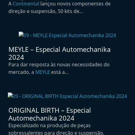
A
Continental
lançou novos componentes de
t
direção e suspensão, 50 kits de…
e
r
m
a
r
MEYLE – Especial Automechanika
k
2024
e
Para dar resposta às novas necessidades do
mercado, a
MEYLE
t
está a…
A
u
t
o
ORIGINAL BIRTH – Especial
m
Automechanika 2024
ó
Especializado na produção de peças
v
sobressalentes para direção e suspensão,