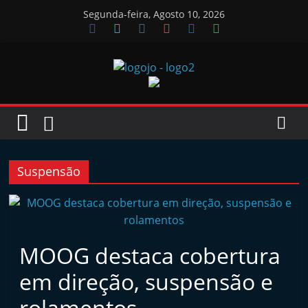
Skip
Segunda-feira, Agosto 10, 2026
to
content
Jornal
das
Oficinas
Suspensão
J
o
r
MOOG destaca cobertura
n
em direção, suspensão e
a
l
rolamentos