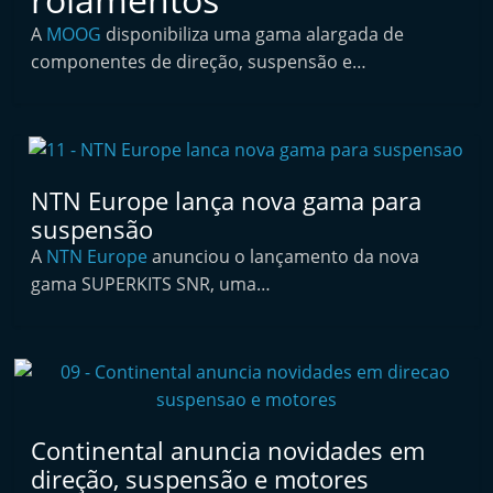
i
A
MOOG
disponibiliza uma gama alargada de
n
componentes de direção, suspensão e…
d
e
p
e
NTN Europe lança nova gama para
n
suspensão
d
A
NTN Europe
anunciou o lançamento da nova
e
gama SUPERKITS SNR, uma…
n
t
e
d
o
Continental anuncia novidades em
A
direção, suspensão e motores
f