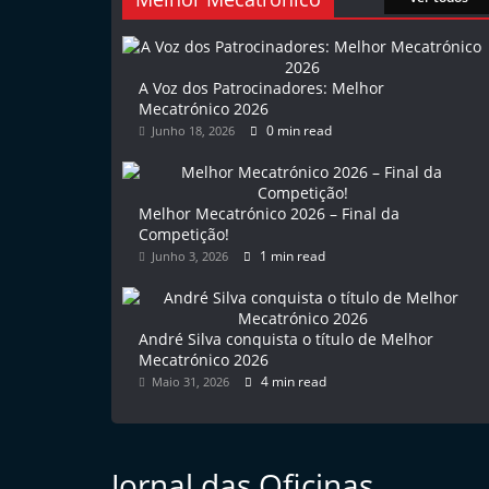
l
e
m
A Voz dos Patrocinadores: Melhor
Mecatrónico 2026
P
0 min read
Junho 18, 2026
o
r
t
Melhor Mecatrónico 2026 – Final da
u
Competição!
1 min read
Junho 3, 2026
g
a
l
André Silva conquista o título de Melhor
Mecatrónico 2026
4 min read
Maio 31, 2026
Jornal das Oficinas