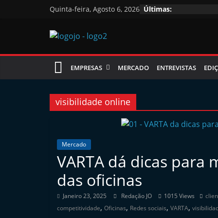
Skip
Quinta-feira, Agosto 6, 2026
Últimas:
to
content
Jornal
EMPRESAS
MERCADO
ENTREVISTAS
EDIÇ
das
Oficinas
visibilidade online
J
o
Mercado
VARTA dá dicas para m
r
n
das oficinas
a
Janeiro 23, 2025
Redação JO
1015 Views
clie
l
,
,
,
,
competitividade
Oficinas
Redes sociais
VARTA
visibilida
i