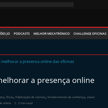
ÕES JO
PODCASTS
MELHOR MECATRÓNICO
CHALLENGE OFICINAS
elhorar a presença online
,
,
,
,
ntes
Dicas
Fidelização de clientes
fortalecimento da confiança
maior
de online
2 min read