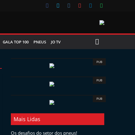
GALA TOP 100
PNEUS
JO TV
PUB
PUB
PUB
Mais Lidas
Os desafios do setor dos pneus!