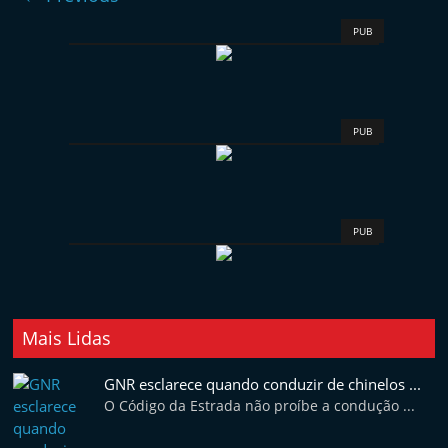
e
PUB
l
e
m
P
PUB
o
r
t
PUB
u
g
a
l
Mais Lidas
GNR esclarece quando conduzir de chinelos ...
O Código da Estrada não proíbe a condução ...