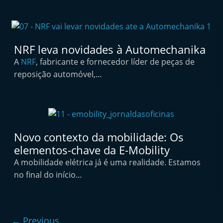
t
e
r
NRF leva novidades à Automechanika
m
A
NRF
, fabricante e fornecedor líder de peças de
a
reposição automóvel,…
r
k
e
t
A
Novo contexto da mobilidade: Os
u
elementos-chave da E-Mobility
t
A mobilidade elétrica já é uma realidade. Estamos
no final do início…
o
m
ó
v
← Previous