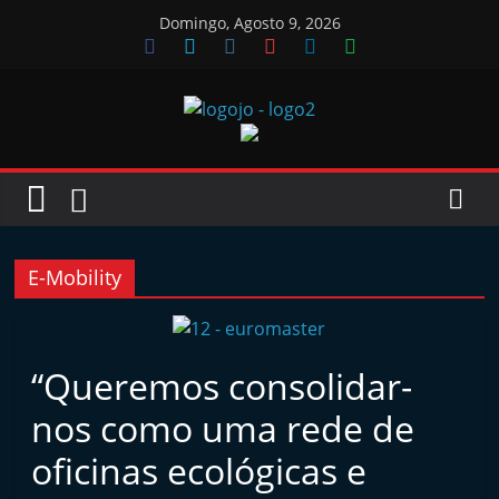
Skip
Domingo, Agosto 9, 2026
to
content
Jornal
das
Oficinas
E-Mobility
J
o
“Queremos consolidar-
r
nos como uma rede de
n
a
oficinas ecológicas e
l