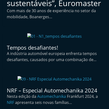
sustentáveis”, Euromaster
i
n
Com mais de 30 anos de experiência no setor da
mobilidade, Boanerges…
d
e
p
e
n
Tempos desafiantes!
d
A indústria automóvel europeia enfrenta tempos
e
desafiantes, causados por uma combinação de…
n
t
e
d
NRF – Especial Automechanika 2024
o
Nesta edição da
Automechanika
Frankfurt 2024, a
A
NRF
apresenta seis novas famílias…
f