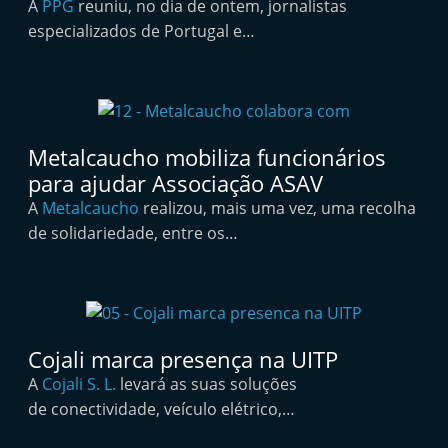
A
PPG
reuniu, no dia de ontem, jornalistas
i
especializados de Portugal e…
n
d
e
p
Metalcaucho mobiliza funcionários
e
para ajudar Associação ASAV
n
A
Metalcaucho
realizou, mais uma vez, uma recolha
d
de solidariedade, entre os…
e
n
t
e
d
Cojali marca presença na UITP
o
A
Cojali S. L.
levará as suas soluções
A
de conectividade, veículo elétrico,…
f