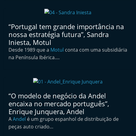
t
e
r
“Portugal tem grande importância na
m
nossa estratégia futura”, Sandra
a
Iniesta, Motul
r
Desde 1989 que a
Motul
conta com uma subsidiária
k
na Península Ibérica.…
e
t
A
u
“O modelo de negócio da Andel
t
encaixa no mercado português”,
o
Enrique Junquera, Andel
m
A
Andel
é um grupo espanhol de distribuição de
ó
peças auto criado…
v