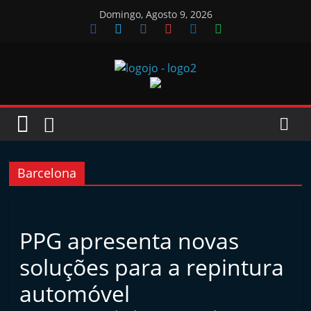
Skip
Domingo, Agosto 9, 2026
to
content
Jornal
das
Oficinas
Barcelona
J
o
PPG apresenta novas
r
soluções para a repintura
n
a
automóvel
l